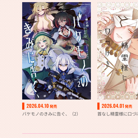
2026.04.10
2026.04.01
発売
発売
バケモノのきみに告ぐ、（2）
首なし精霊様に口づ