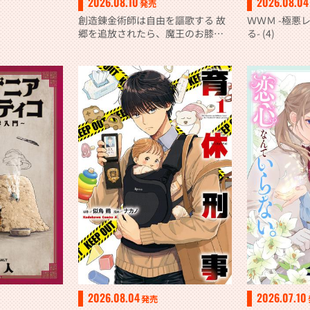
2026.08.10
2026.08.04
発売
創造錬金術師は自由を謳歌する 故
ＷＷＭ -極悪
郷を追放されたら、魔王のお膝元
る- (4)
で超絶効果のマジックアイテム作
り放題になりました (７)
2026.08.04
2026.07.10
発売