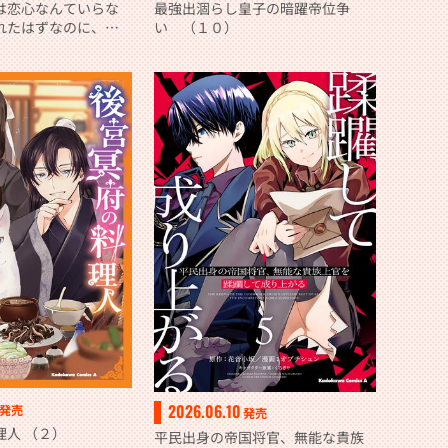
は恋心なんていらな
最強出涸らし皇子の暗躍帝位争
れたはずなのに、婚
い （１０）
愛が止まりません！
2026.06.10
発売
発売
理人 （２）
平民出身の帝国将官、無能な貴族