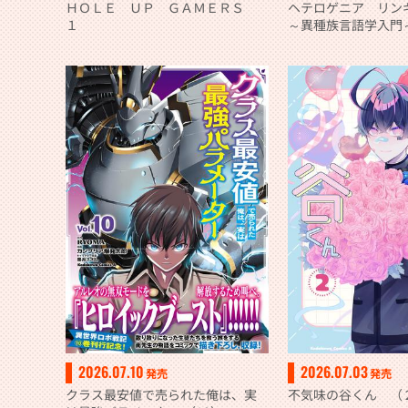
ＨＯＬＥ ＵＰ ＧＡＭＥＲＳ
ヘテロゲニア リ
１
～異種族言語学入門
2026.07.10
2026.07.03
発売
発売
クラス最安値で売られた俺は、実
不気味の谷くん （