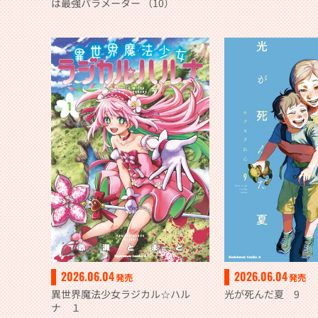
は最強パラメーター （10）
2026.06.04
2026.06.04
発売
発売
異世界魔法少女ラジカル☆ハル
光が死んだ夏 9
ナ １