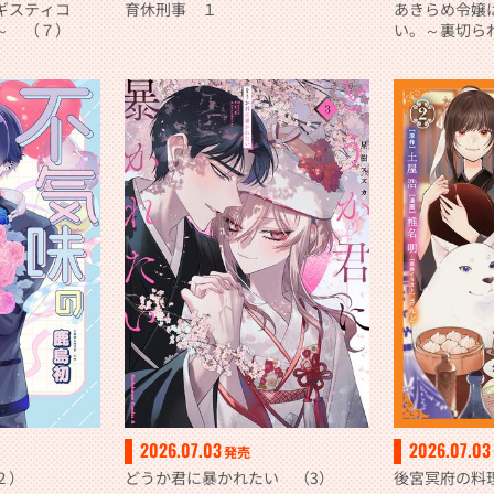
ンギスティコ
育休刑事 １
あきらめ令嬢
～ （７）
い。～裏切ら
約者からの溺
～ （２）
2026.07.03
2026.07.03
発売
２）
どうか君に暴かれたい （3）
後宮冥府の料