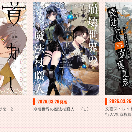
2026.03.26
2026.03.26
発売
けを 2
文豪ストレイ
崩壊世界の魔法杖職人 （１）
行人VS.京極