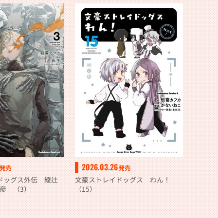
魔力不足を克服し世界最強へと至
る 7
2026.03.26
発売
発売
ドッグス外伝 綾辻
文豪ストレイドッグス わん！
夏彦 （3）
（15）