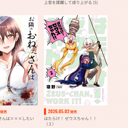
上官を蹂躙して成り上がる (5)
2026.05.02
発売
発売
さんは×××したい
はたらけ！ ゼウスちゃん！！
（２）