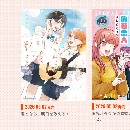
2026.05.02
2026.05.02
発売
発売
限界オタクが偽装恋
君となら、明日を歌えるの 1
（２）