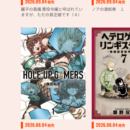
2026.09.04
2026.09.04
発売
発売
麗子の風儀 悪役令嬢と呼ばれてい
ノアの渡航券 １
ますが、ただの貧乏娘です（４）
2026.08.04
2026.08.04
発売
発売