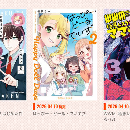
2026.04.10
2026.04.10
発売
人はじめた件
はっぴー・どーる・でいず(2)
ＷＷＭ -極悪
る- (3)