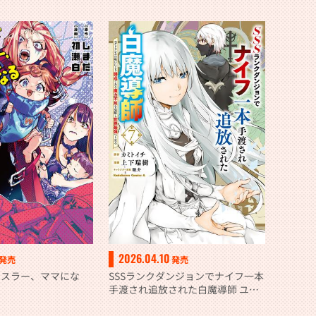
2026.04.10
発売
発売
レスラー、ママにな
SSSランクダンジョンでナイフ一本
手渡され追放された白魔導師 ユグ
ドラシルの呪いにより弱点である