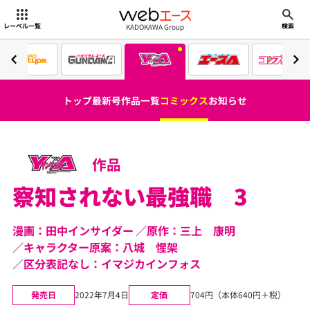
webエース
KADOKAWA Group
レーベル一覧
検索
トップ
最新号
作品一覧
コミックス
お知らせ
作品
察知されない最強職 3
漫画：田中インサイダー
原作：三上 康明
キャラクター原案：八城 惺架
区分表記なし：イマジカインフォス
発売日
2022年7月4日
定価
704円（本体640円＋税）