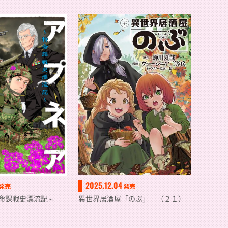
2025.12.04
発売
発売
異世界居酒屋「のぶ」 （２１）
特命課戦史漂流記～