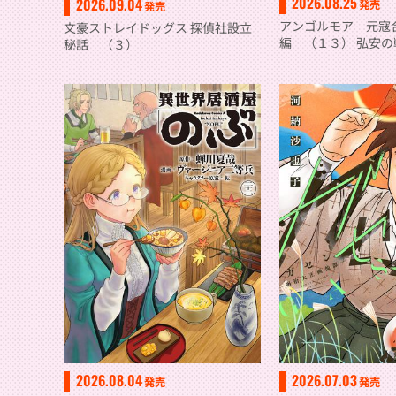
2026.08.25
2026.09.04
発売
発売
アンゴルモア 元寇
文豪ストレイドッグス 探偵社設立
編 （１３） 弘安の
秘話 （３）
2026.08.04
2026.07.03
発売
発売