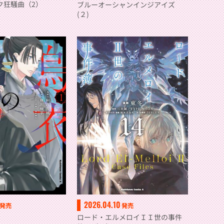
ク狂騒曲（2）
ブルーオーシャンインジアイズ
(２)
2026.04.10
発売
発売
ロード・エルメロイＩＩ世の事件