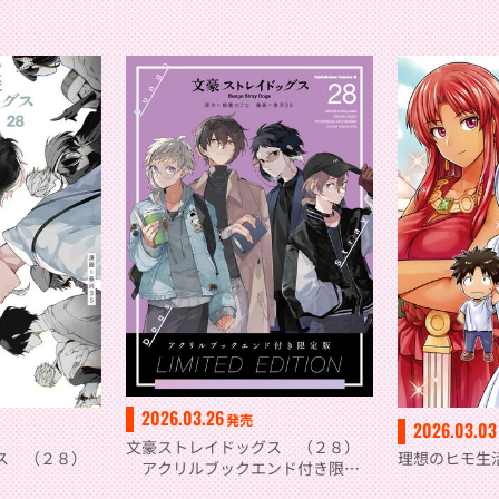
2026.03.26
発売
2026.03.03
文豪ストレイドッグス （２８）
ス （２８）
理想のヒモ生
アクリルブックエンド付き限定
版