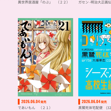
異世界居酒屋「のぶ」 （２２）
ガセン -明治大正画仙譚
2026.06.04
2026.06.04
発売
発売
であいもん （２１）
黒鷺死体宅配便 (32