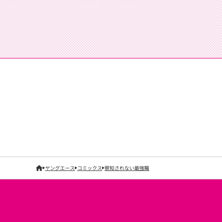
ヤングエース
コミックス
察知されない最強職