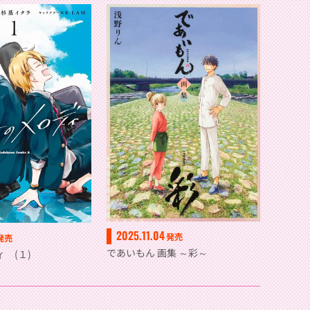
2025.11.04
発売
発売
であいもん 画集 ～彩～
 (１)