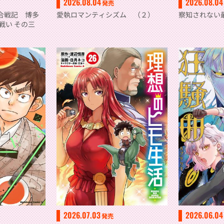
2026.08.04
2026.08.04
発売
合戦記 博多
察知されない
愛執ロマンティシズム （２）
戦い その三
2026.07.03
2026.06.04
発売