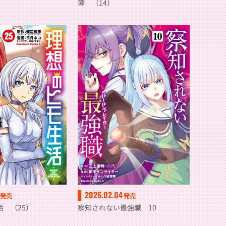
簿 （14）
2026.02.04
発売
発売
活 （25）
察知されない最強職 10