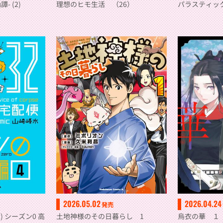
- (2)
理想のヒモ生活 （26）
パラスティッ
2026.05.02
2026.04.24
発売
) シーズン0 高
土地神様のその日暮らし 1
烏衣の華 １