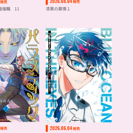
2026.08.04
発売
発売
漆黒の慕情１
最強職 11
2026.06.04
発売
発売