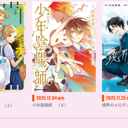
2025.12.04
2025.11.25
発売
少年陰陽師 （６）
境界のメロディ
。（２）