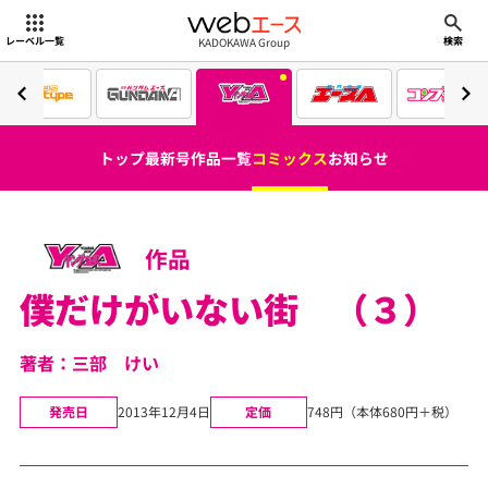
webエース
KADOKAWA Group
レーベル一覧
検索
トップ
最新号
作品一覧
コミックス
お知らせ
作品
僕だけがいない街 （３）
著者：三部 けい
発売日
2013年12月4日
定価
748円（本体680円＋税）