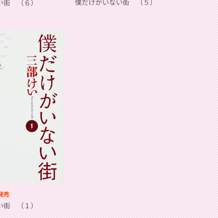
僕だけがいない街 （５）
い街 （６）
発売
い街 （１）