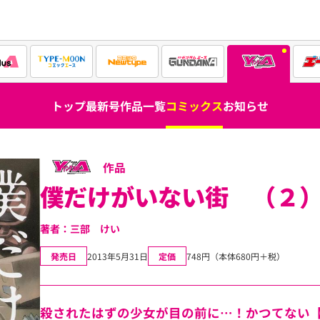
トップ
最新号
作品一覧
コミックス
お知らせ
作品
僕だけがいない街 （２
著者：三部 けい
発売日
2013年5月31日
定価
748円（本体680円＋税）
殺されたはずの少女が目の前に…！かつてない