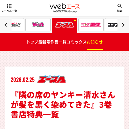
webエース
KADOKAWA Group
レーベル一覧
検索
トップ
最新号
作品一覧
コミックス
お知らせ
2026.02.25
『隣の席のヤンキー清水さん
が髪を黒く染めてきた』3巻
書店特典一覧