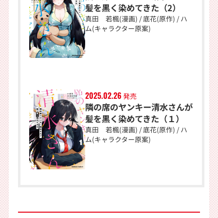
髪を黒く染めてきた（2）
真田 若楓(漫画) / 底花(原作) / ハ
ム(キャラクター原案)
2025.02.26
発売
隣の席のヤンキー清水さんが
髪を黒く染めてきた（１）
真田 若楓(漫画) / 底花(原作) / ハ
ム(キャラクター原案)