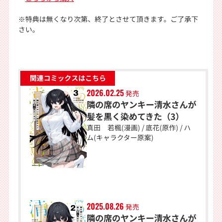
※特典は無くなり次第、終了とさせて頂きます。ご了承下
さい。
関連コミックスはこちら
2026.02.25
発売
隣の席のヤンキー清水さんが
髪を黒く染めてきた（3）
真田 若楓(漫画) / 底花(原作) / ハ
ム(キャラクター原案)
2025.08.26
発売
隣の席のヤンキー清水さんが