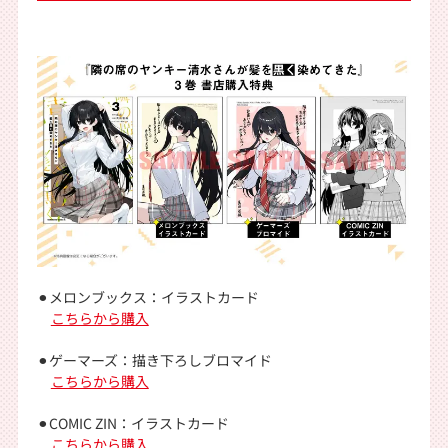
⚫︎メロンブックス：イラストカード
こちらから購入
⚫︎ゲーマーズ：描き下ろしブロマイド
こちらから購入
⚫︎COMIC ZIN：イラストカード
こちらから購入