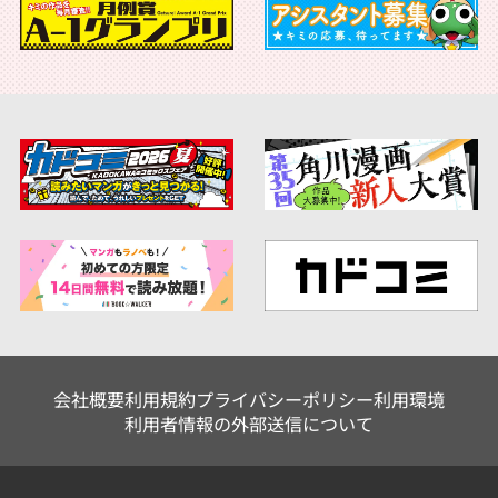
会社概要
利用規約
プライバシーポリシー
利用環境
利用者情報の外部送信について