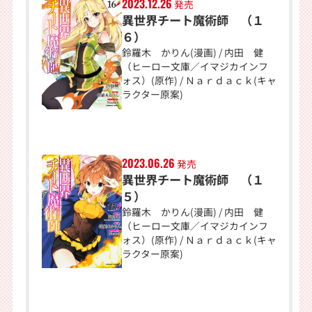
2023.12.26
発売
異世界チート魔術師 （１
６）
鈴羅木 かりん(漫画) / 内田 健
（ヒーロー文庫／イマジカインフ
ォス）(原作) / Ｎａｒｄａｃｋ(キャ
ラクター原案)
2023.06.26
発売
異世界チート魔術師 （１
５）
鈴羅木 かりん(漫画) / 内田 健
（ヒーロー文庫／イマジカインフ
ォス）(原作) / Ｎａｒｄａｃｋ(キャ
ラクター原案)