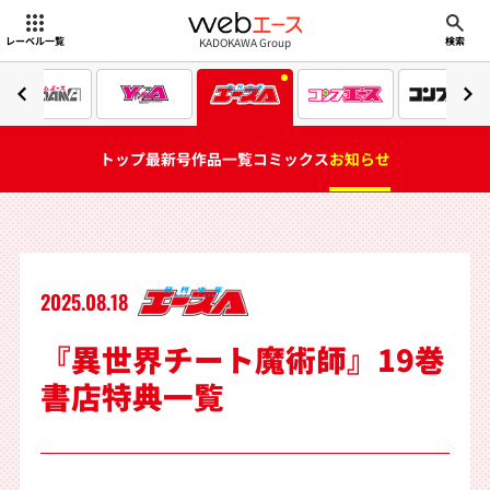
webエース
KADOKAWA Group
レーベル一覧
検索
トップ
最新号
作品一覧
コミックス
お知らせ
2025.08.18
『異世界チート魔術師』19巻
書店特典一覧