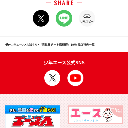
SHARE
少年エース
お知らせ
『異世界チート魔術師』19巻 書店特典一覧
少年エース公式SNS