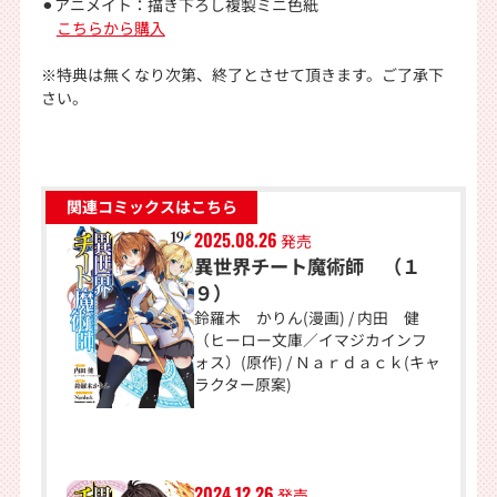
⚫︎アニメイト：描き下ろし複製ミニ色紙
こちらから購入
※特典は無くなり次第、終了とさせて頂きます。ご了承下
さい。
関連コミックスはこちら
2025.08.26
発売
異世界チート魔術師 （１
９）
鈴羅木 かりん(漫画) / 内田 健
（ヒーロー文庫／イマジカインフ
ォス）(原作) / Ｎａｒｄａｃｋ(キャ
ラクター原案)
2024.12.26
発売