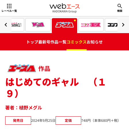
webエース
KADOKAWA Group
レーベル一覧
検索
トップ
最新号
作品一覧
コミックス
お知らせ
作品
はじめてのギャル （１
９）
著者：植野メグル
発売日
2024年9月25日
定価
748円（本体680円＋税）