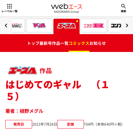
webエース
KADOKAWA Group
レーベル一覧
検索
トップ
最新号
作品一覧
コミックス
お知らせ
作品
はじめてのギャル （１
５）
著者：植野メグル
発売日
2022年7月26日
定価
704円（本体640円＋税）