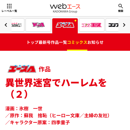
webエース
KADOKAWA Group
レーベル一覧
検索
トップ
最新号
作品一覧
コミックス
お知らせ
作品
異世界迷宮でハーレムを
（２）
漫画：氷樹 一世
原作：蘇我 捨恥（ヒーロー文庫／主婦の友社）
キャラクター原案：四季童子