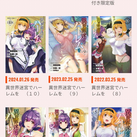
付き限定版
2023.02.25
2024.01.26
2022.03.25
発売
発売
発売
異世界迷宮でハー
異世界迷宮でハー
異世界迷宮でハー
レムを （９）
レムを （１０）
レムを （８）