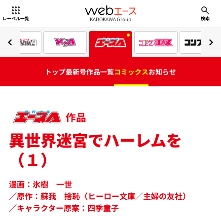
webエース
KADOKAWA Group
レーベル一覧
検索
トップ
最新号
作品一覧
コミックス
お知らせ
作品
異世界迷宮でハーレムを
（１）
漫画：氷樹 一世
原作：蘇我 捨恥（ヒーロー文庫／主婦の友社）
キャラクター原案：四季童子