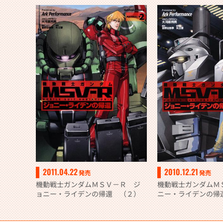
2011.04.22
2010.12.21
発売
発売
機動戦士ガンダムＭＳＶ－Ｒ ジ
機動戦士ガンダムＭ
ョニー・ライデンの帰還 （２）
ニー・ライデンの帰