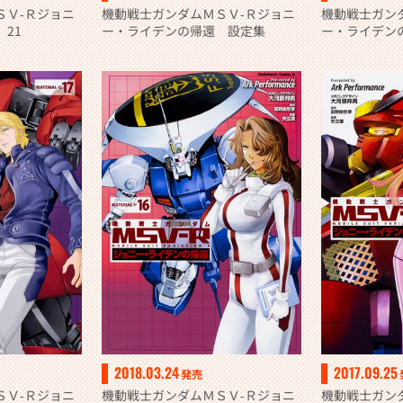
ＳＶ‐Ｒジョニ
機動戦士ガンダムＭＳＶ‐Ｒジョニ
機動戦士ガン
21
ー・ライデンの帰還 設定集
ー・ライデン
2018.03.24
2017.09.25
発売
ＳＶ‐Ｒジョニ
機動戦士ガンダムＭＳＶ‐Ｒジョニ
機動戦士ガン