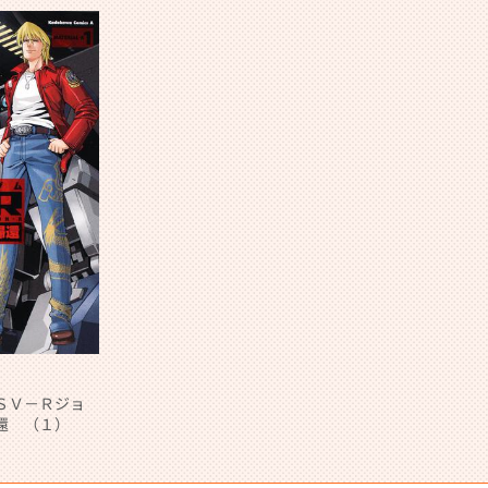
ＳＶ－Ｒジョ
還 （１）