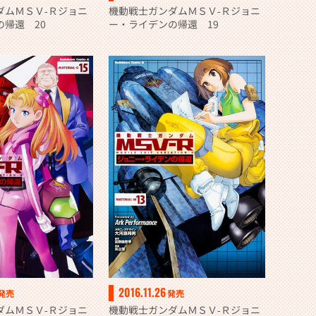
ダムＭＳＶ‐Ｒジョニ
機動戦士ガンダムＭＳＶ‐Ｒジョニ
の帰還 20
ー・ライデンの帰還 19
2016.11.26
発売
発売
ダムＭＳＶ‐Ｒジョニ
機動戦士ガンダムＭＳＶ‐Ｒジョニ