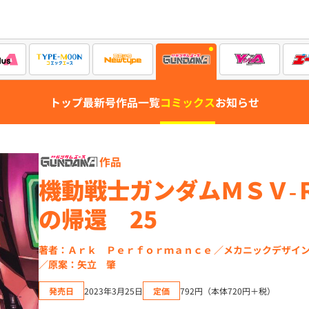
トップ
最新号
作品一覧
コミックス
お知らせ
作品
機動戦士ガンダムＭＳＶ‐
の帰還 25
著者：Ａｒｋ Ｐｅｒｆｏｒｍａｎｃｅ
メカニックデザイ
原案：矢立 肇
発売日
2023年3月25日
定価
792円（本体720円＋税）