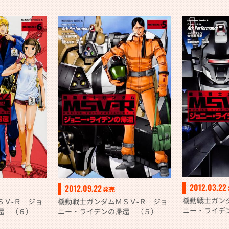
2012.03.22
2012.09.22
発売
機動戦士ガン
ＳＶ‐Ｒ ジョ
機動戦士ガンダムＭＳＶ‐Ｒ ジョ
ニー・ライデ
還 （６）
ニー・ライデンの帰還 （５）