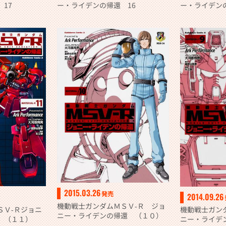
17
ー・ライデンの帰還 16
ー・ライデン
2015.03.26
発売
2014.09.26
機動戦士ガンダムＭＳＶ‐Ｒ ジョ
ＳＶ‐Ｒジョニ
機動戦士ガン
ニー・ライデンの帰還 （１０）
 （１１）
ニー・ライデ