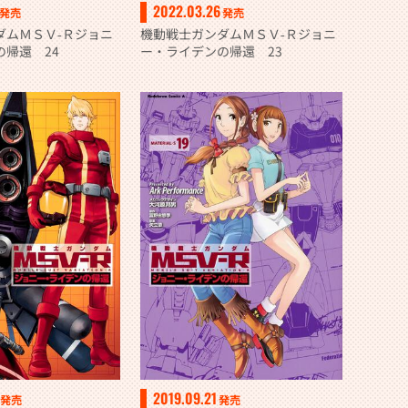
2022.03.26
発売
発売
ダムＭＳＶ‐Ｒジョニ
機動戦士ガンダムＭＳＶ‐Ｒジョニ
の帰還 24
ー・ライデンの帰還 23
2019.09.21
発売
発売