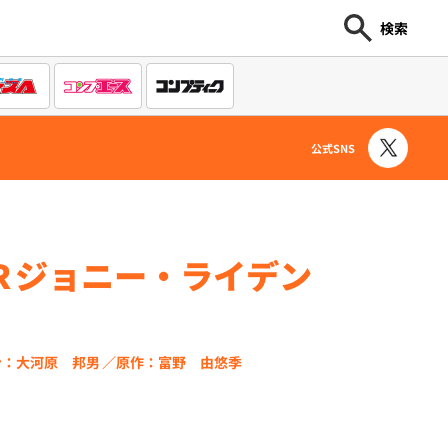
検索
公式SNS
Ｒジョニー・ライデン
ン：大河原 邦男
原作：富野 由悠季