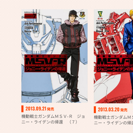
2013.09.21
2013.03.20
発売
発売
機動戦士ガンダムＭＳＶ‐Ｒ ジョ
機動戦士ガンダムＭ
ニー・ライデンの帰還 （７）
ニー・ライデンの帰