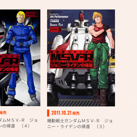
2011.10.21
発売
発売
ダムＭＳＶ‐Ｒ ジョ
機動戦士ガンダムＭＳＶ‐Ｒ ジョ
ンの帰還 （４）
ニー・ライデンの帰還 （３）