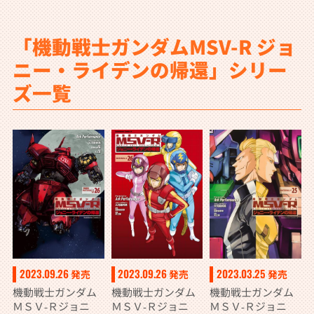
「機動戦士ガンダムMSV-R ジョ
ニー・ライデンの帰還」シリー
ズ一覧
2023.09.26
2023.09.26
2023.03.25
発売
発売
発売
機動戦士ガンダム
機動戦士ガンダム
機動戦士ガンダム
ＭＳＶ‐Ｒジョニ
ＭＳＶ‐Ｒジョニ
ＭＳＶ‐Ｒジョニ