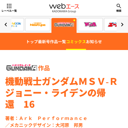
webエース
KADOKAWA Group
レーベル一覧
検索
トップ
最新号
作品一覧
コミックス
お知らせ
作品
機動戦士ガンダムＭＳＶ‐Ｒ
ジョニー・ライデンの帰
還 16
著者：Ａｒｋ Ｐｅｒｆｏｒｍａｎｃｅ
メカニックデザイン：大河原 邦男