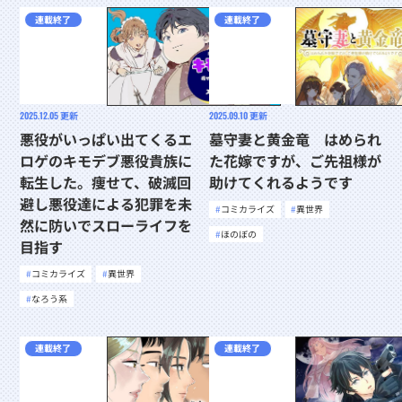
連載終了
連載終了
2025.12.05
更新
2025.09.10
更新
悪役がいっぱい出てくるエ
墓守妻と黄金竜 はめられ
ロゲのキモデブ悪役貴族に
た花嫁ですが、ご先祖様が
転生した。痩せて、破滅回
助けてくれるようです
避し悪役達による犯罪を未
コミカライズ
異世界
然に防いでスローライフを
ほのぼの
目指す
コミカライズ
異世界
なろう系
連載終了
連載終了