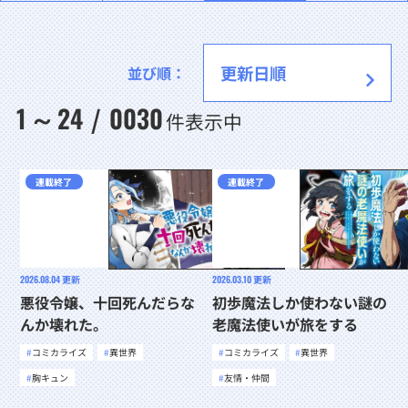
並び順：
1
24
0030
～
/
件表示中
連載終了
連載終了
2026.08.04
更新
2026.03.10
更新
悪役令嬢、十回死んだらな
初歩魔法しか使わない謎の
んか壊れた。
老魔法使いが旅をする
コミカライズ
異世界
コミカライズ
異世界
胸キュン
友情・仲間