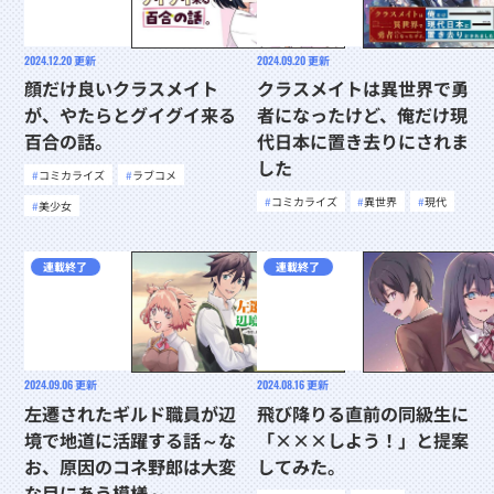
2024.12.20
更新
2024.09.20
更新
顔だけ良いクラスメイト
クラスメイトは異世界で勇
が、やたらとグイグイ来る
者になったけど、俺だけ現
百合の話。
代日本に置き去りにされま
した
コミカライズ
ラブコメ
コミカライズ
異世界
現代
美少女
連載終了
連載終了
2024.09.06
更新
2024.08.16
更新
左遷されたギルド職員が辺
飛び降りる直前の同級生に
境で地道に活躍する話～な
「×××しよう！」と提案
お、原因のコネ野郎は大変
してみた。
な目にあう模様～