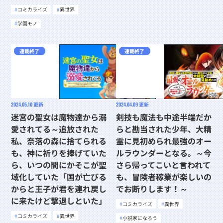
コミカライズ
異世界
学園モノ
連載終了
連載終了
2024.05.10
更新
2024.04.09
更新
迷宮の聖女は魔物達から溺
剣技も魔法も中途半端だか
愛されてる～追放された
らと勘当された少年、大精
私、奈落の森に捨てられる
霊に見初められ最強のオー
も、神に祈りを捧げていた
ルラウンダーとなる。～今
ら、いつの間にかそこが聖
さら帰ってこいと言われて
域化していた「国が亡びる
も、冒険者稼業が楽しいの
からと王子が君を連れ戻し
でお断りします！～
に来たけど撃退しといた」
コミカライズ
異世界
コミカライズ
異世界
小説家になろう