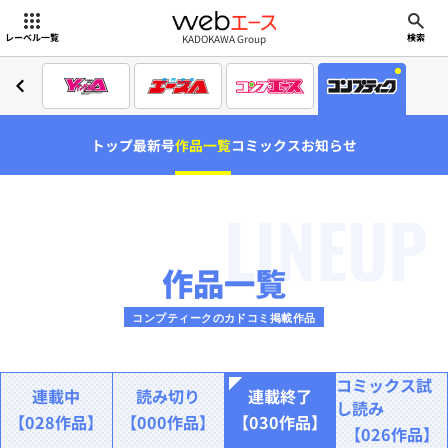
webエース
KADOKAWA Group
レーベル一覧
検索
トップ
最新号
作品一覧
コミックス
お知らせ
LINEUP
作品一覧
コンプティークのカドコミ掲載作品
コミックス試
連載中
読み切り
連載終了
し読み
【028作品】
【000作品】
【030作品】
【026作品】