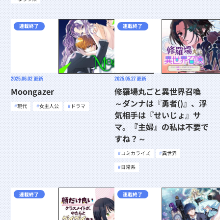
連載終了
連載終了
2025.06.02
更新
2025.05.27
更新
Moongazer
修羅場丸ごと異世界召喚
～ダンナは『勇者()』、浮
現代
女主人公
ドラマ
気相手は『せいじょ』サ
マ。『主婦』の私は不要で
すね？～
コミカライズ
異世界
日常系
連載終了
連載終了