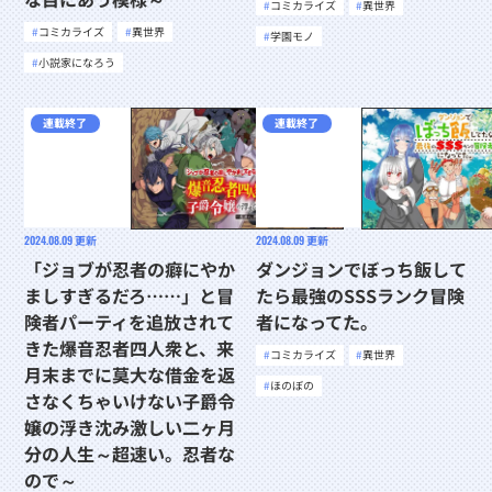
コミカライズ
異世界
コミカライズ
異世界
学園モノ
小説家になろう
連載終了
連載終了
2024.08.09
更新
2024.08.09
更新
「ジョブが忍者の癖にやか
ダンジョンでぼっち飯して
ましすぎるだろ……」と冒
たら最強のSSSランク冒険
険者パーティを追放されて
者になってた。
きた爆音忍者四人衆と、来
コミカライズ
異世界
月末までに莫大な借金を返
ほのぼの
さなくちゃいけない子爵令
嬢の浮き沈み激しい二ヶ月
分の人生～超速い。忍者な
ので～