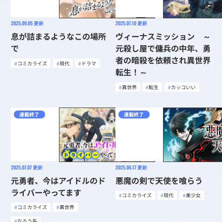
2025.09.05
更新
2025.07.10
更新
息が詰まるようなこの場所
ヴィーナスミッション ～
で
元殺し屋で傭兵の中年、勇
者の暗殺を依頼され異世界
コミカライズ
現代
ドラマ
転生！～
異世界
転生
カッコいい
連載終了
連載終了
2025.07.07
更新
2025.06.17
更新
元勇者、今はアイドルのド
悪魔の剣で天使を喰らう
ライバーやってます
コミカライズ
現代
美少女
コミカライズ
異世界
なろう系