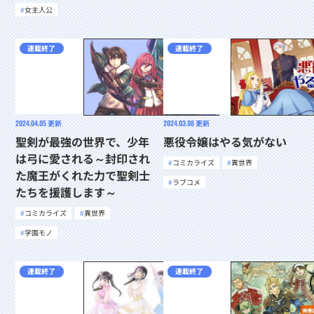
女主人公
連載終了
連載終了
2024.04.05
更新
2024.03.08
更新
聖剣が最強の世界で、少年
悪役令嬢はやる気がない
は弓に愛される～封印され
コミカライズ
異世界
た魔王がくれた力で聖剣士
ラブコメ
たちを援護します～
コミカライズ
異世界
学園モノ
連載終了
連載終了