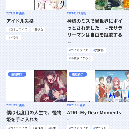
2024.01.10
更新
2023.05.09
更新
アイドル失格
神様のミスで異世界にポイ
っとされました ～元サラ
コミカライズ
美少女
リーマンは自由を謳歌する
ドラマ
～
コミカライズ
異世界
小説家になろう
連載終了
連載終了
2023.02.17
更新
2022.12.16
更新
僕は七度目の人生で、怪物
ATRI -My Dear Moments
姫を手に入れた
-
コミカライズ
異世界
転生
コミカライズ
アニメ化