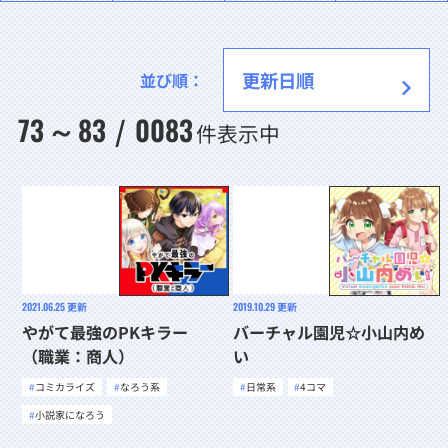
並び順：
73
83
0083
～
/
件表示中
2021.06.25
更新
2019.10.29
更新
やがて最強のPKキラー
バーチャル園児☆小山内め
（職業：商人）
い
コミカライズ
なろう系
日常系
4コマ
小説家になろう