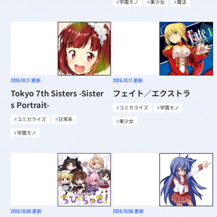
学園モノ
美少女
魔法
2016.10.11
更新
2016.10.11
更新
Tokyo 7th Sisters -Sister
フェイト／エクストラ
s Portrait-
コミカライズ
学園モノ
コミカライズ
日常系
美少女
学園モノ
2016.10.06
更新
2016.10.06
更新