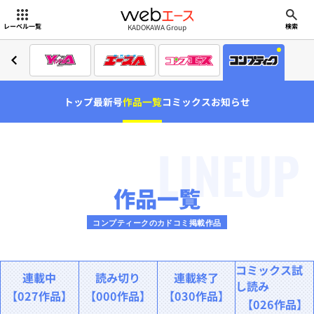
webエース
KADOKAWA Group
レーベル一覧
検索
トップ
最新号
作品一覧
コミックス
お知らせ
LINEUP
作品一覧
コンプティークのカドコミ掲載作品
コミックス試
連載中
読み切り
連載終了
し読み
【027作品】
【000作品】
【030作品】
【026作品】