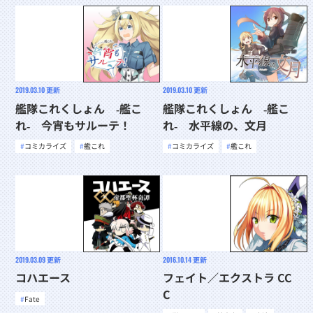
2019.03.10
更新
2019.03.10
更新
艦隊これくしょん ‐艦こ
艦隊これくしょん ‐艦こ
れ‐ 今宵もサルーテ！
れ‐ 水平線の、文月
コミカライズ
艦これ
コミカライズ
艦これ
2019.03.09
更新
2016.10.14
更新
コハエース
フェイト／エクストラ CC
C
Fate