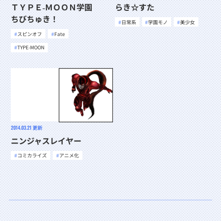
ＴＹＰＥ‐ＭＯＯＮ学園
らき☆すた
ちびちゅき！
日常系
学園モノ
美少女
スピンオフ
Fate
TYPE-MOON
2014.03.21
更新
ニンジャスレイヤー
コミカライズ
アニメ化