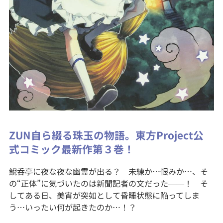
ZUN自ら綴る珠玉の物語。東方Project公
式コミック最新作第３巻！
鯢呑亭に夜な夜な幽霊が出る？ 未練か…恨みか…、そ
の“正体”に気づいたのは新聞記者の文だった――！ そ
してある日、美宵が突如として昏睡状態に陥ってしま
う…いったい何が起きたのか…！？