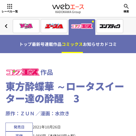
webエース
KADOKAWA Group
レーベル一覧
検索
トップ
最新号
連載作品
コミックス
お知らせ
カドコミ
作品
東方酔蝶華 ～ロータスイー
ター達の酔醒 3
原作：ＺＵＮ
漫画：水炊き
発売日
2021年10月26日
定価
1,056円（本体960円＋税）