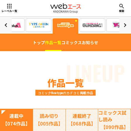
webエース
KADOKAWA Group
レーベル一覧
検索
トップ
作品一覧
コミックス
お知らせ
LINEUP
作品一覧
コミックNewtypeのカドコミ掲載作品
コミックス試
連載中
読み切り
連載終了
し読み
【074作品】
【005作品】
【068作品】
【090作品】