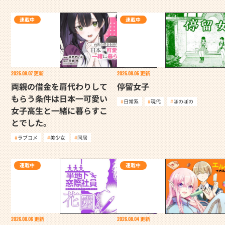
連載中
連載中
2026.08.07
更新
2026.08.06
更新
両親の借金を肩代わりして
停留女子
もらう条件は日本一可愛い
日常系
現代
ほのぼの
女子高生と一緒に暮らすこ
とでした。
ラブコメ
美少女
同居
連載中
連載中
2026.08.06
更新
2026.08.04
更新