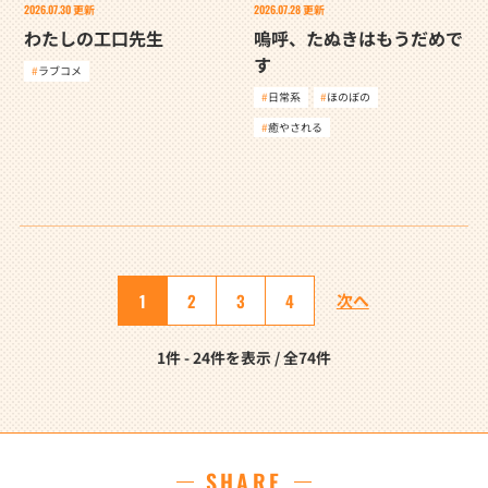
2026.07.30
更新
2026.07.28
更新
わたしの工口先生
嗚呼、たぬきはもうだめで
す
ラブコメ
日常系
ほのぼの
癒やされる
1
2
3
4
次へ
1件 - 24件を表示 / 全74件
SHARE