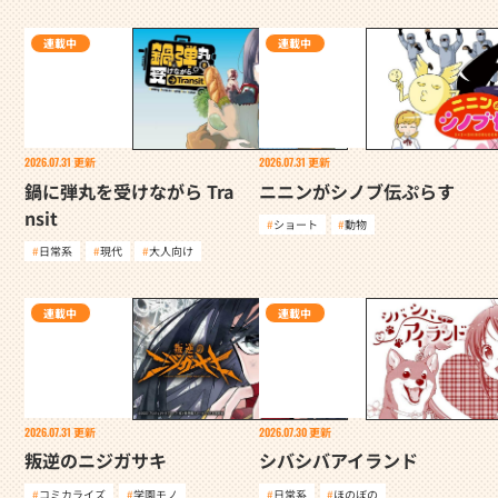
連載中
連載中
2026.07.31
更新
2026.07.31
更新
鍋に弾丸を受けながら Tra
ニニンがシノブ伝ぷらす
nsit
ショート
動物
日常系
現代
大人向け
連載中
連載中
2026.07.31
更新
2026.07.30
更新
叛逆のニジガサキ
シバシバアイランド
コミカライズ
学園モノ
日常系
ほのぼの