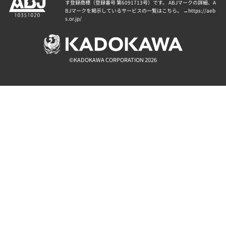
す登録商標（登録番号 第6091713号）です。 ABJマークの詳細、A
BJマークを掲示しているサービスの一覧はこちら。 →
https://aeb
s.or.jp/
©KADOKAWA CORPORATION 2026