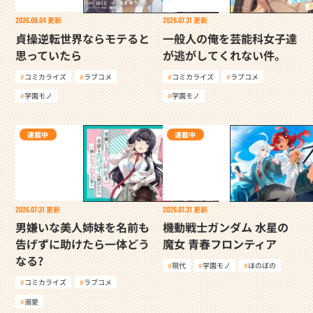
2026.08.04
更新
2026.07.31
更新
貞操逆転世界ならモテると
一般人の俺を芸能科女子達
思っていたら
が逃がしてくれない件。
コミカライズ
ラブコメ
コミカライズ
ラブコメ
学園モノ
学園モノ
連載中
連載中
2026.07.31
更新
2026.07.31
更新
男嫌いな美人姉妹を名前も
機動戦士ガンダム 水星の
告げずに助けたら一体どう
魔女 青春フロンティア
なる?
現代
学園モノ
ほのぼの
コミカライズ
ラブコメ
溺愛