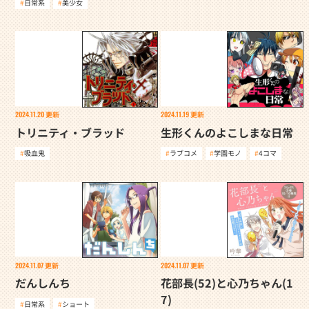
日常系
美少女
2024.11.20
更新
2024.11.19
更新
トリニティ・ブラッド
生形くんのよこしまな日常
吸血鬼
ラブコメ
学園モノ
4コマ
2024.11.07
更新
2024.11.07
更新
だんしんち
花部長(52)と心乃ちゃん(1
7)
日常系
ショート