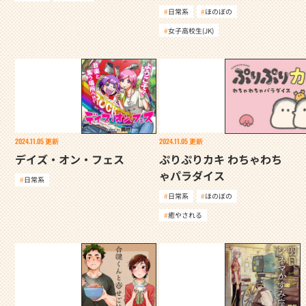
日常系
ほのぼの
女子高校生(JK)
2024.11.05
更新
2024.11.05
更新
デイズ・オン・フェス
ぷりぷりカキ わちゃわち
ゃパラダイス
日常系
日常系
ほのぼの
癒やされる