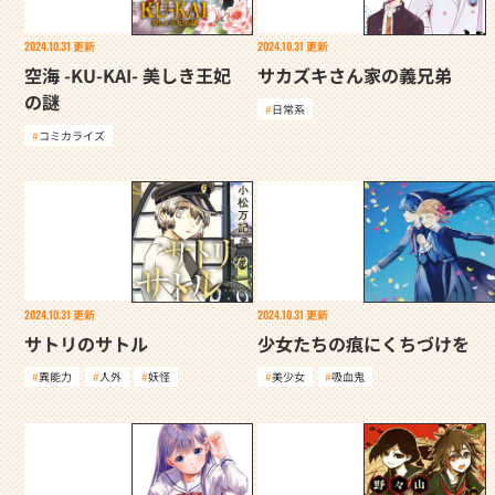
2024.10.31
更新
2024.10.31
更新
空海 -KU-KAI- 美しき王妃
サカズキさん家の義兄弟
の謎
日常系
コミカライズ
2024.10.31
更新
2024.10.31
更新
サトリのサトル
少女たちの痕にくちづけを
異能力
人外
妖怪
美少女
吸血鬼