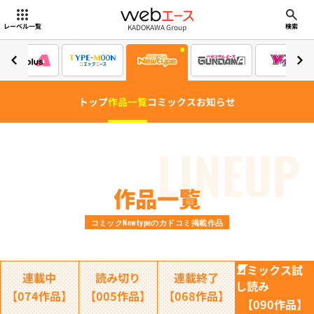
webエース
KADOKAWA Group
レーベル一覧
検索
トップ
作品一覧
コミックス
お知らせ
LINEUP
作品一覧
コミックNewtypeのカドコミ掲載作品
コミックス試
連載中
読み切り
連載終了
し読み
【074作品】
【005作品】
【068作品】
【090作品】