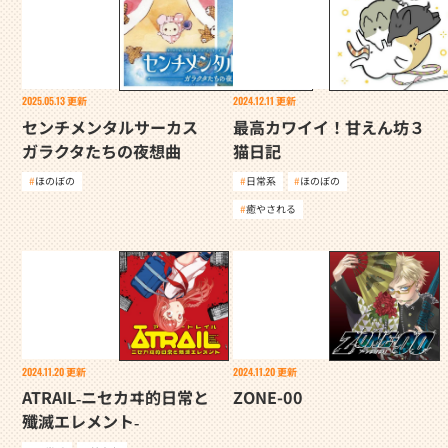
2025.05.13
更新
2024.12.11
更新
センチメンタルサーカス
最高カワイイ！甘えん坊３
ガラクタたちの夜想曲
猫日記
ほのぼの
日常系
ほのぼの
癒やされる
2024.11.20
更新
2024.11.20
更新
ATRAIL‐ニセカヰ的日常と
ZONE-00
殲滅エレメント‐