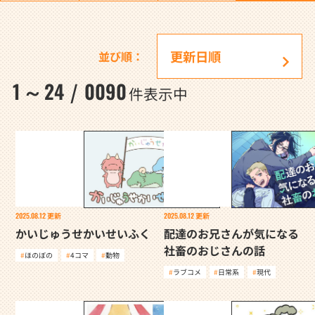
並び順：
1
24
0090
～
/
件表示中
2025.08.12
更新
2025.08.12
更新
かいじゅうせかいせいふく
配達のお兄さんが気になる
社畜のおじさんの話
ほのぼの
4コマ
動物
ラブコメ
日常系
現代