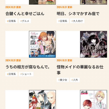
2024.10.31
更新
2024.10.31
更新
合鍵くんと幸せごはん
明日、シネマかすみ座で
日常系
グルメ
日常系
大人向け
2024.10.31
更新
2024.10.31
更新
うちの相方が腐なもんで。
怪物メイドの華麗なるお仕
事
日常系
ショート
美少女
人外