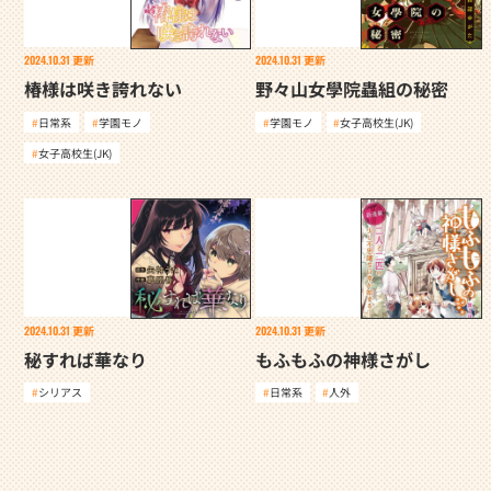
2024.10.31
更新
2024.10.31
更新
椿様は咲き誇れない
野々山女學院蟲組の秘密
日常系
学園モノ
学園モノ
女子高校生(JK)
女子高校生(JK)
2024.10.31
更新
2024.10.31
更新
秘すれば華なり
もふもふの神様さがし
シリアス
日常系
人外