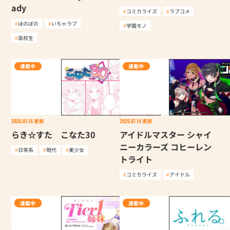
ady
コミカライズ
ラブコメ
ほのぼの
いちゃラブ
学園モノ
高校生
連載中
連載中
2026.07.16
更新
2026.07.14
更新
らき☆すた こなた30
アイドルマスター シャイ
ニーカラーズ コヒーレン
日常系
現代
美少女
トライト
コミカライズ
アイドル
連載中
連載中