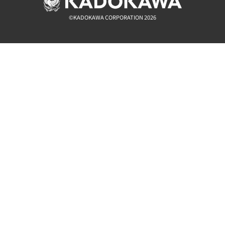
©KADOKAWA CORPORATION 2026