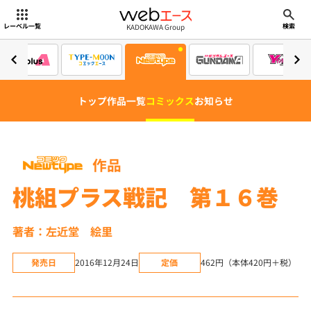
webエース
KADOKAWA Group
レーベル一覧
検索
トップ
作品一覧
コミックス
お知らせ
作品
桃組プラス戦記 第１６巻
著者：左近堂 絵里
発売日
2016年12月24日
定価
462円（本体420円＋税）