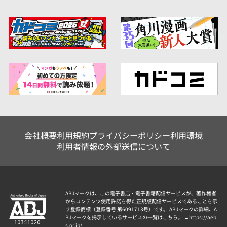
会社概要
利用規約
プライバシーポリシー
利用環境
利用者情報の外部送信について
ABJマークは、この電子書店・電子書籍配信サービスが、著作権者
からコンテンツ使用許諾を得た正規版配信サービスであることを示
す登録商標（登録番号 第6091713号）です。 ABJマークの詳細、A
BJマークを掲示しているサービスの一覧はこちら。 →
https://aeb
s.or.jp/