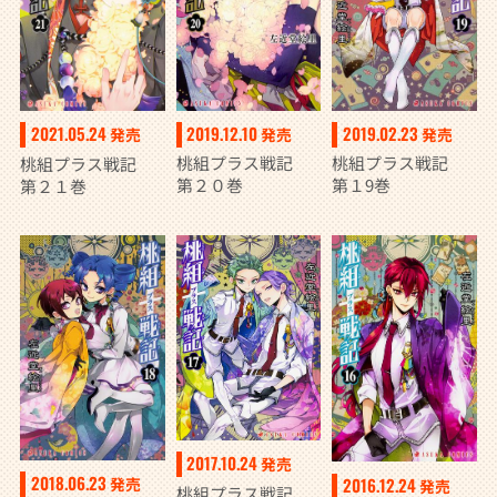
2019.12.10
2019.02.23
2021.05.24
発売
発売
発売
桃組プラス戦記
桃組プラス戦記
桃組プラス戦記
第２０巻
第１9巻
第２１巻
2017.10.24
発売
2018.06.23
2016.12.24
発売
発売
桃組プラス戦記