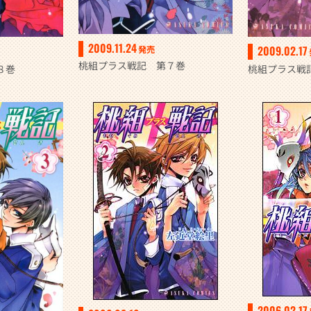
2009.11.24
2009.02.17
発売
桃組プラス戦記 第７巻
８巻
桃組プラス戦
2006.02.17