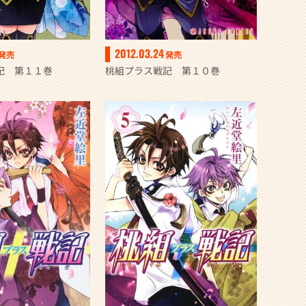
2012.03.24
発売
発売
記 第１１巻
桃組プラス戦記 第１０巻