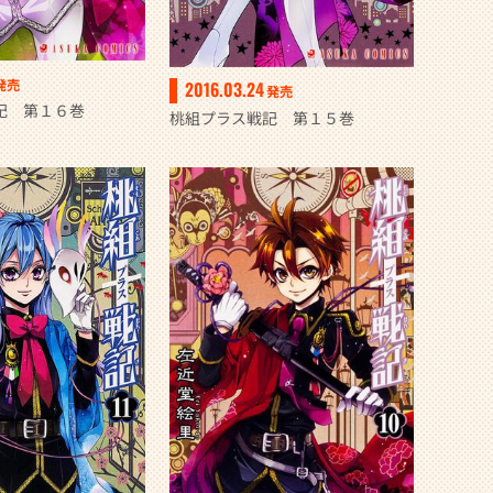
発売
2016.03.24
発売
記 第１６巻
桃組プラス戦記 第１５巻