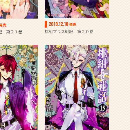
2019.12.10
発売
発売
桃組プラス戦記 第２０巻
記 第２１巻