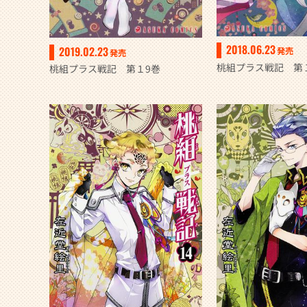
2018.06.23
2019.02.23
発売
発売
桃組プラス戦記 第
桃組プラス戦記 第１9巻