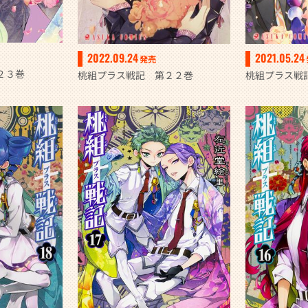
2022.09.24
2021.05.24
発売
２３巻
桃組プラス戦記 第２２巻
桃組プラス戦