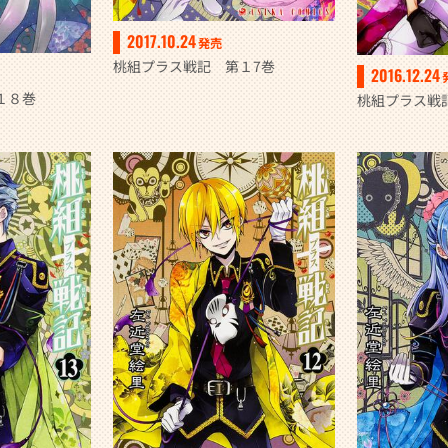
2017.10.24
発売
桃組プラス戦記 第１7巻
2016.12.24
１８巻
桃組プラス戦