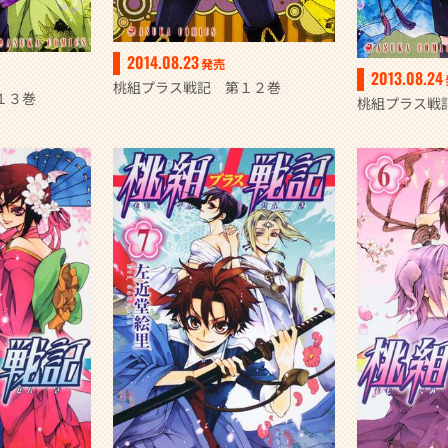
2014.08.23
発売
2013.08.24
桃組プラス戦記 第１２巻
１３巻
桃組プラス戦