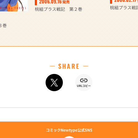
2006.09.16
発売
桃組プラス戦
桃組プラス戦記 第２巻
３巻
SHARE
コミックNewtype公式SNS