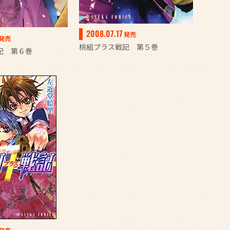
2008.07.17
発売
発売
桃組プラス戦記 第５巻
記 第６巻