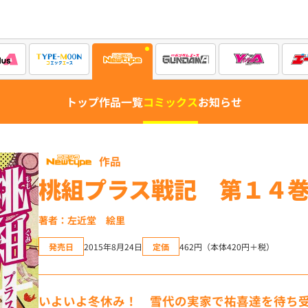
トップ
作品一覧
コミックス
お知らせ
作品
桃組プラス戦記 第１４
著者：左近堂 絵里
発売日
2015年8月24日
定価
462円（本体420円＋税）
いよいよ冬休み！ 雪代の実家で祐喜達を待ち