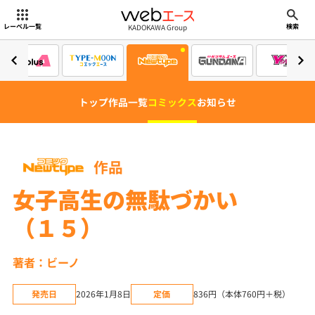
webエース
KADOKAWA Group
レーベル一覧
検索
トップ
作品一覧
コミックス
お知らせ
作品
女子高生の無駄づかい
（１５）
著者：ビーノ
発売日
2026年1月8日
定価
836円（本体760円＋税）