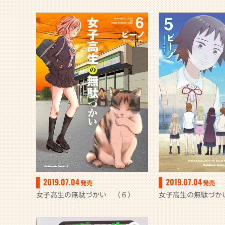
2019.07.04
2019.07.04
発売
発売
女子高生の無駄づかい （６）
女子高生の無駄づか