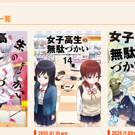
一覧
2024.11.09
2025.07.10
発売