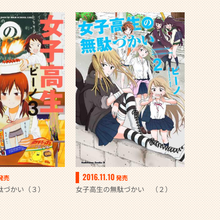
2016.11.10
発売
発売
駄づかい（３）
女子高生の無駄づかい （２）