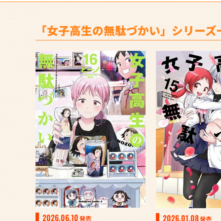
「女子高生の無駄づかい」シリーズ
2026.06.10
2026.01.08
発売
発売