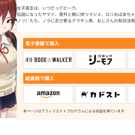
女子高生は、いつだってピーク。
伝説になったヤマイ、意外と根に持つマジメ、ロリおばあちゃ
ノリ）たち、ノラに忍び寄るグラサン男、おじさんの有効活用
電子書籍で購入
紙書籍で購入
本ページはアフィリエイトプログラムによる収益を得ています