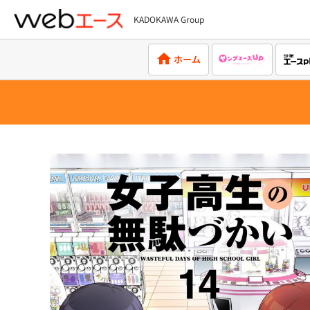
KADOKAWA Group
webエース
ホーム