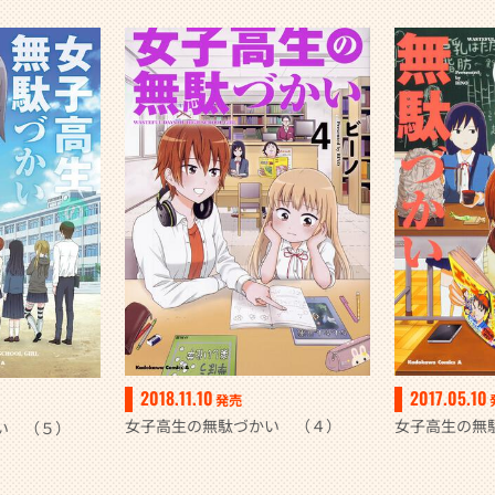
2018.11.10
2017.05.10
発売
女子高生の無駄づかい （４）
女子高生の無
い （５）