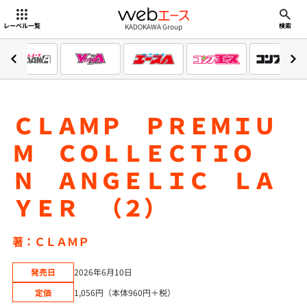
webエース
KADOKAWA Group
レーベル一覧
検索
ＣＬＡＭＰ ＰＲＥＭＩＵ
Ｍ ＣＯＬＬＥＣＴＩＯ
Ｎ ＡＮＧＥＬＩＣ ＬＡ
ＹＥＲ （２）
著：ＣＬＡＭＰ
発売日
2026年6月10日
定価
1,056円（本体960円＋税）