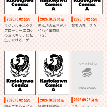
2026.10.02
2026.10.02
2026.10.02
発売
発売
発売
マジカル★エクス
赤ん坊の異世界ハ
賢者の孫 ２９
プローラー エロゲ
イハイ奮闘録
の友人キャラに転
（２）
生したけど、ゲー
ム知識使って自由
に生きる （４）
2026.09.25
2026.10.02
2026.10.02
発売
発売
発売
うお、でっっっ
国王である兄から
特殊性癖教室へよ