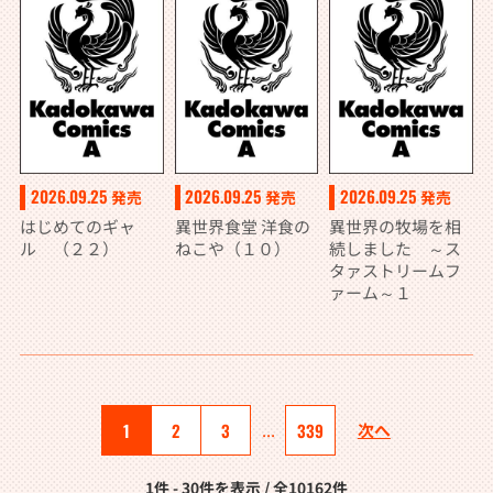
2026.09.25
2026.09.25
2026.09.25
発売
発売
発売
はじめてのギャ
異世界食堂 洋食の
異世界の牧場を相
ル （２２）
ねこや（１０）
続しました ～ス
タァストリームフ
ァーム～１
1
2
3
...
339
次へ
1件 - 30件を表示 / 全10162件