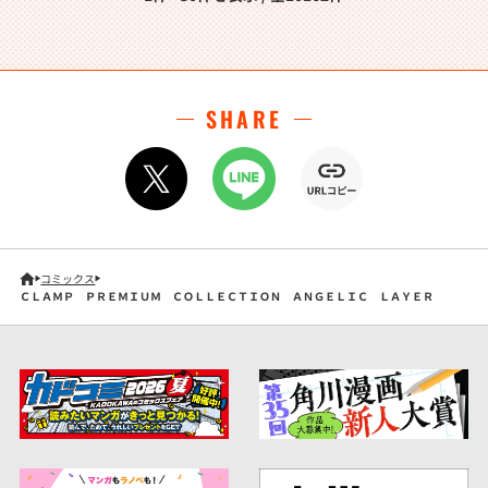
SHARE
コミックス
ＣＬＡＭＰ ＰＲＥＭＩＵＭ ＣＯＬＬＥＣＴＩＯＮ ＡＮＧＥＬＩＣ ＬＡＹＥＲ