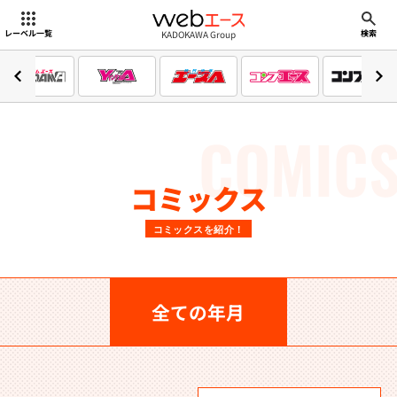
webエース
KADOKAWA Group
レーベル一覧
検索
COMIC
コミックス
コミックスを紹介！
全ての年月