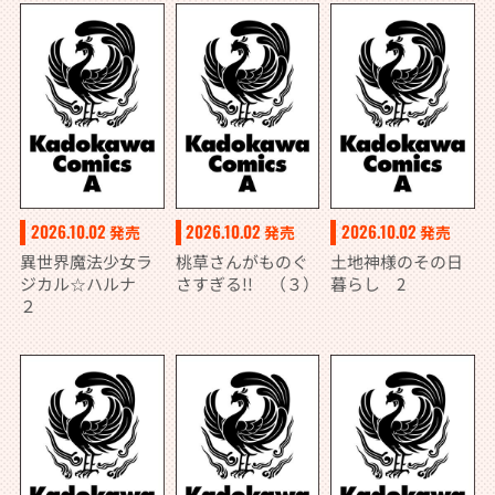
2026.10.02
2026.10.02
2026.10.02
発売
発売
発売
異世界魔法少女ラ
桃草さんがものぐ
土地神様のその日
ジカル☆ハルナ
さすぎる!! （３）
暮らし 2
２