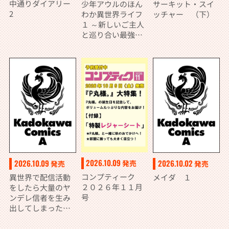
中通りダイアリー
少年アウルのほん
サーキット・スイ
2
わか異世界ライフ
ッチャー （下）
１ ～新しいご主人
と巡り合い最強パ
ーティーとゆった
り生活します～
2026.10.09
2026.10.09
2026.10.02
発売
発売
発売
コンプティーク
異世界で配信活動
メイダ １
２０２６年１１月
をしたら大量のヤ
号
ンデレ信者を生み
出してしまった件
（８）