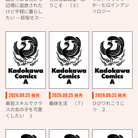
か…ヒロインアン
辺境に追放された
うこそ （３）
ソロジー
けど平穏に暮らし
たい ～目指せスロ
ーライフ～ ２
2026.09.25
2026.09.25
2026.09.25
発売
発売
発売
美容スキルでクラ
義妹生活 （７）
ひびワれこうじ
スの女の子を可愛
つ ２
くしたい １