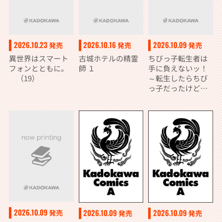
2026.10.23
2026.10.16
2026.10.09
発売
発売
発売
異世界はスマート
古城ホテルの精霊
ちびっ子転生者は
フォンとともに。
師 １
手に負えないッ！
（19）
～転生したらちび
っ子だったけど、
聖獣と一緒にちゅ
どーん！する～ 1
2026.10.09
2026.10.09
2026.10.09
発売
発売
発売