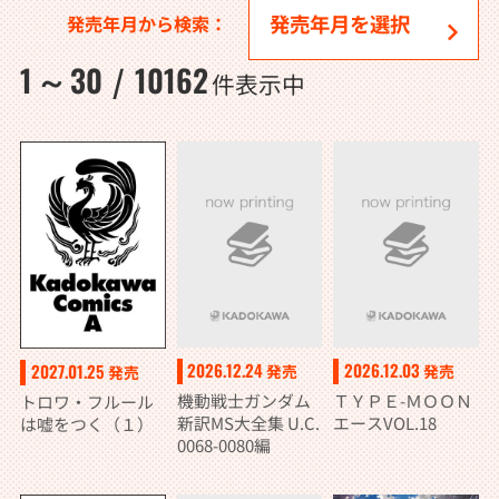
発売年月から検索：
1
30
10162
～
/
件表示中
2026.12.24
2026.12.03
2027.01.25
発売
発売
発売
機動戦士ガンダム
ＴＹＰＥ-ＭＯＯＮ
トロワ・フルール
新訳MS大全集 U.C.
エースVOL.18
は嘘をつく（１）
0068-0080編