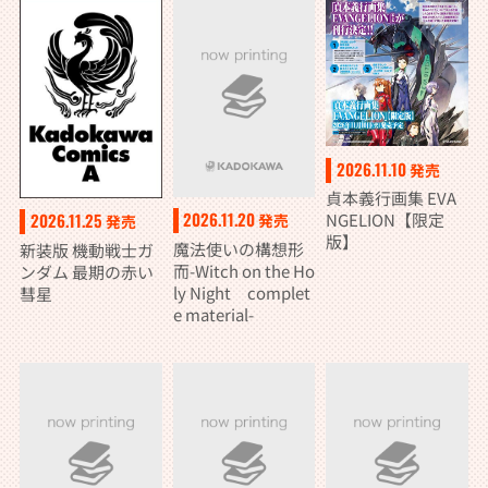
2026.11.10
発売
貞本義行画集 EVA
2026.11.20
NGELION【限定
2026.11.25
発売
発売
版】
魔法使いの構想形
新装版 機動戦士ガ
而-Witch on the Ho
ンダム 最期の赤い
ly Night complet
彗星
e material-