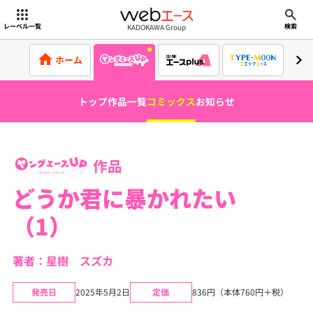
webエース
KADOKAWA Group
レーベル一覧
検索
ホーム
トップ
作品一覧
コミックス
お知らせ
作品
どうか君に暴かれたい
（1）
著者：星樹 スズカ
発売日
2025年5月2日
定価
836円（本体760円＋税）