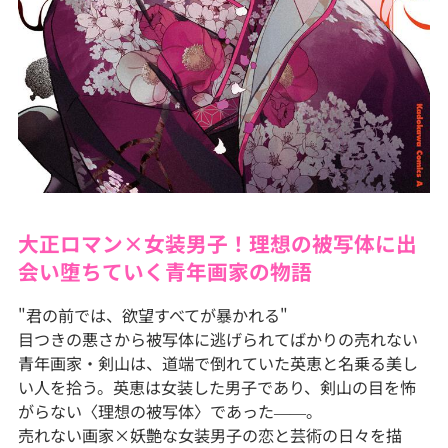
大正ロマン×女装男子！理想の被写体に出
会い堕ちていく青年画家の物語
"君の前では、欲望すべてが暴かれる"
目つきの悪さから被写体に逃げられてばかりの売れない
青年画家・剣山は、道端で倒れていた英恵と名乗る美し
い人を拾う。英恵は女装した男子であり、剣山の目を怖
がらない〈理想の被写体〉であった――。
売れない画家×妖艶な女装男子の恋と芸術の日々を描