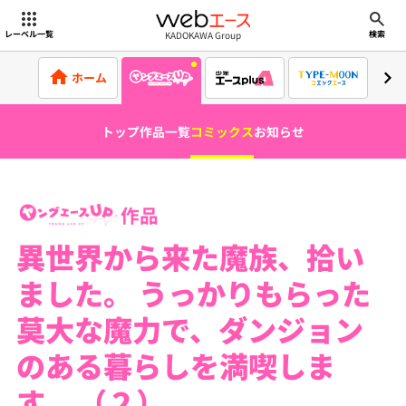
webエース
KADOKAWA Group
レーベル一覧
検索
ホーム
トップ
作品一覧
コミックス
お知らせ
作品
異世界から来た魔族、拾い
ました。 うっかりもらった
莫大な魔力で、ダンジョン
のある暮らしを満喫しま
す。 （２）