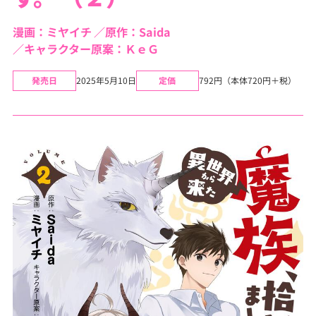
漫画：ミヤイチ
原作：Saida
キャラクター原案：ＫｅＧ
発売日
2025年5月10日
定価
792円（本体720円＋税）