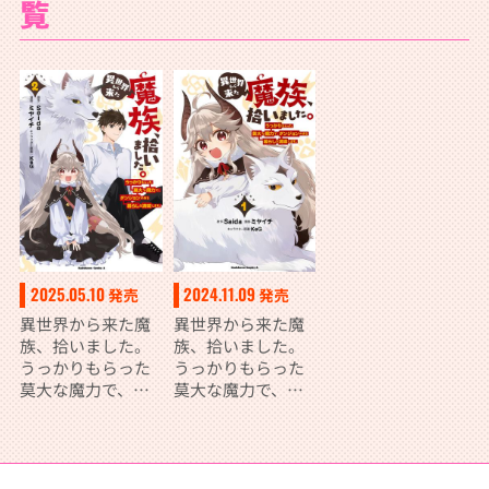
覧
2025.05.10
2024.11.09
発売
発売
異世界から来た魔
異世界から来た魔
族、拾いました。
族、拾いました。
うっかりもらった
うっかりもらった
莫大な魔力で、ダ
莫大な魔力で、ダ
ンジョンのある暮
ンジョンのある暮
らしを満喫しま
らしを満喫しま
す。 （２）
す。（１）