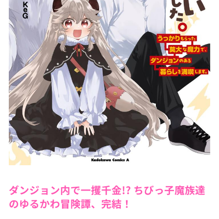
ダンジョン内で一攫千金!? ちびっ子魔族達
のゆるかわ冒険譚、完結！