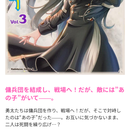
傭兵団を結成し、戦場へ！だが、敵には”あ
の子”がいて――。
勇太たちは傭兵団を作り、戦場へ！だが、そこで対峙し
たのは“あの子”だった――。お互いに気づかないまま、
二人は死闘を繰り広げ…？