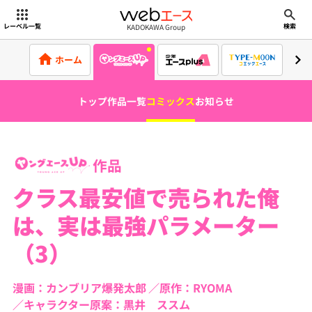
webエース
KADOKAWA Group
レーベル一覧
検索
ホーム
トップ
作品一覧
コミックス
お知らせ
作品
クラス最安値で売られた俺
は、実は最強パラメーター
（3）
漫画：カンブリア爆発太郎
原作：RYOMA
キャラクター原案：黒井 ススム