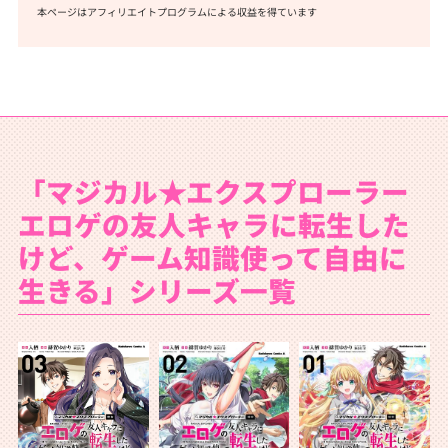
本ページはアフィリエイトプログラムによる収益を得ています
「マジカル★エクスプローラー
エロゲの友人キャラに転生した
けど、ゲーム知識使って自由に
生きる」シリーズ一覧