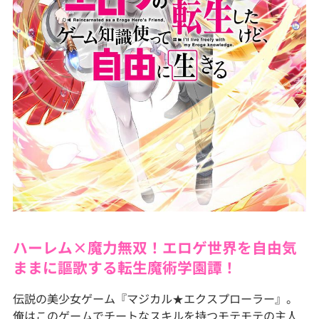
ハーレム×魔力無双！エロゲ世界を自由気
ままに謳歌する転生魔術学園譚！
伝説の美少女ゲーム『マジカル★エクスプローラー』。
俺はこのゲームでチートなスキルを持つモテモテの主人