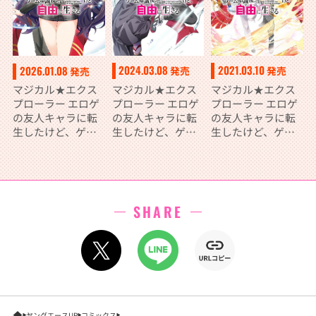
2024.03.08
2021.03.10
2026.01.08
発売
発売
発売
マジカル★エクス
マジカル★エクス
マジカル★エクス
プローラー エロゲ
プローラー エロゲ
プローラー エロゲ
の友人キャラに転
の友人キャラに転
の友人キャラに転
生したけど、ゲー
生したけど、ゲー
生したけど、ゲー
ム知識使って自由
ム知識使って自由
ム知識使って自由
に生きる （２）
に生きる （１）
に生きる （３）
SHARE
ヤングエースUP
コミックス