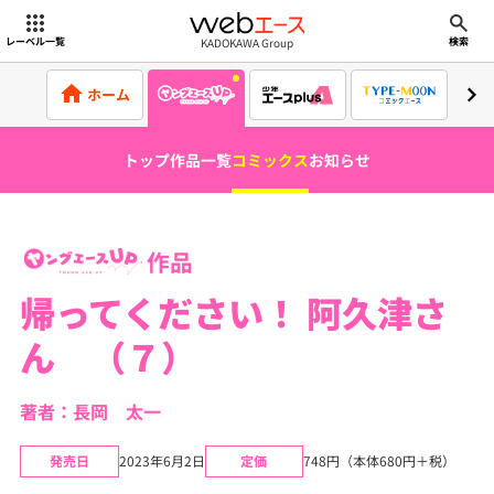
webエース
KADOKAWA Group
レーベル一覧
検索
ホーム
トップ
作品一覧
コミックス
お知らせ
作品
帰ってください！ 阿久津さ
ん （７）
著者：長岡 太一
発売日
2023年6月2日
定価
748円（本体680円＋税）