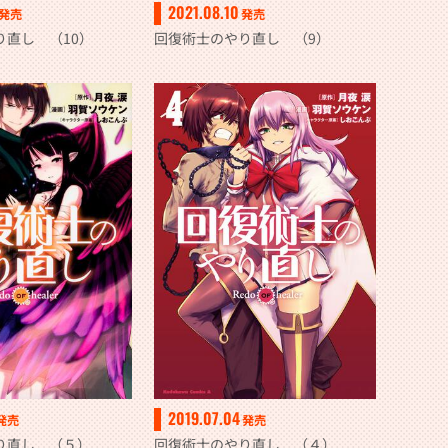
2021.08.10
発売
発売
り直し （10）
回復術士のやり直し （9）
2019.07.04
発売
発売
り直し （５）
回復術士のやり直し （４）