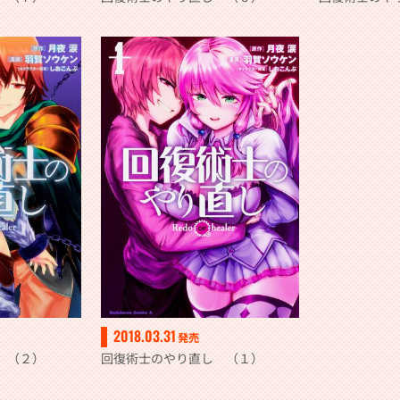
2018.03.31
発売
 （２）
回復術士のやり直し （１）