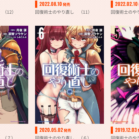
2022.08.10
2022.02.10
発売
（12）
回復術士のやり直し （11）
回復術士のや
2020.05.02
2019.12.03
発売
 （７）
回復術士のやり直し （６）
回復術士のや