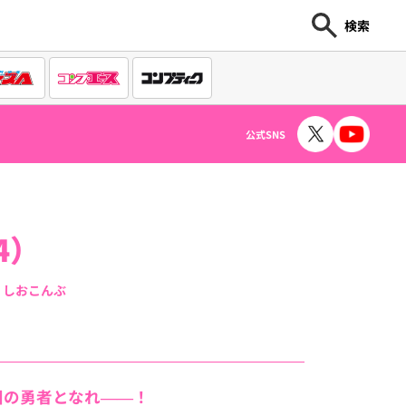
検索
公式SNS
4）
：しおこんぶ
国の勇者となれ――！