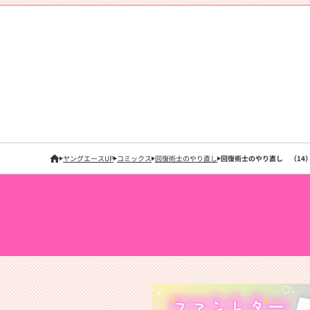
ヤングエースUP
コミックス
回復術士のやり直し
回復術士のやり直し （14