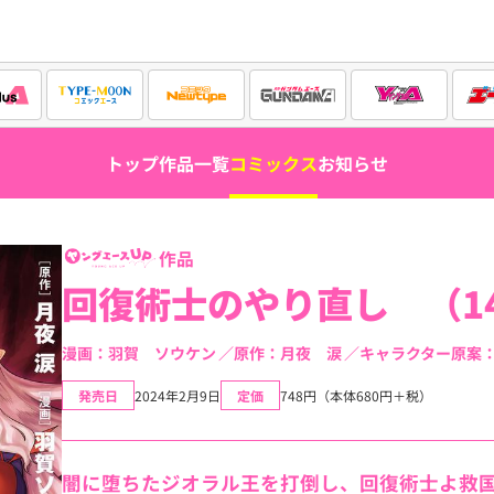
トップ
作品一覧
コミックス
お知らせ
作品
回復術士のやり直し （1
漫画：羽賀 ソウケン
原作：月夜 涙
キャラクター原案
発売日
2024年2月9日
定価
748円（本体680円＋税）
闇に堕ちたジオラル王を打倒し、回復術士よ救