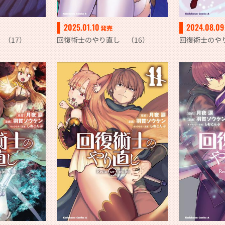
2025.01.10
2024.08.09
発売
（17）
回復術士のやり直し （16）
回復術士のや