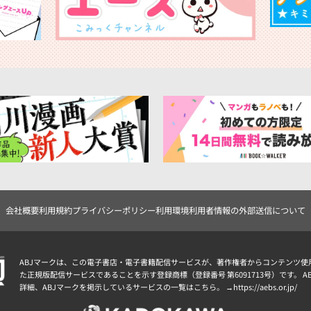
会社概要
利用規約
プライバシーポリシー
利用環境
利用者情報の外部送信について
ABJマークは、この電子書店・電子書籍配信サービスが、著作権者からコンテンツ使
た正規版配信サービスであることを示す登録商標（登録番号 第6091713号）です。 A
詳細、ABJマークを掲示しているサービスの一覧はこちら。 →
https://aebs.or.jp/