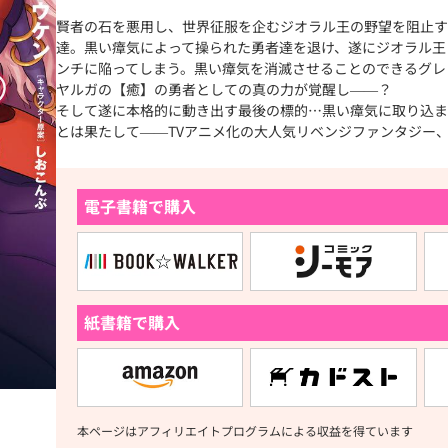
賢者の石を悪用し、世界征服を企むジオラル王の野望を阻止す
達。黒い瘴気によって操られた勇者達を退け、遂にジオラル王
ンチに陥ってしまう。黒い瘴気を消滅させることのできるグレ
ヤルガの【癒】の勇者としての真の力が覚醒し――？
そして遂に本格的に動き出す最後の標的…黒い瘴気に取り込ま
とは果たして――TVアニメ化の大人気リベンジファンタジー
電子書籍で購入
紙書籍で購入
本ページはアフィリエイトプログラムによる収益を得ています