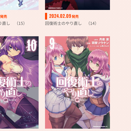
2024.02.09
発売
発売
り直し （15）
回復術士のやり直し （14）