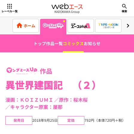
webエース
KADOKAWA Group
レーベル一覧
検索
ホーム
トップ
作品一覧
コミックス
お知らせ
作品
異世界建国記 （２）
漫画：ＫＯＩＺＵＭＩ
原作：桜木桜
キャラクター原案：屡那
発売日
2018年9月25日
定価
792円（本体720円＋税）