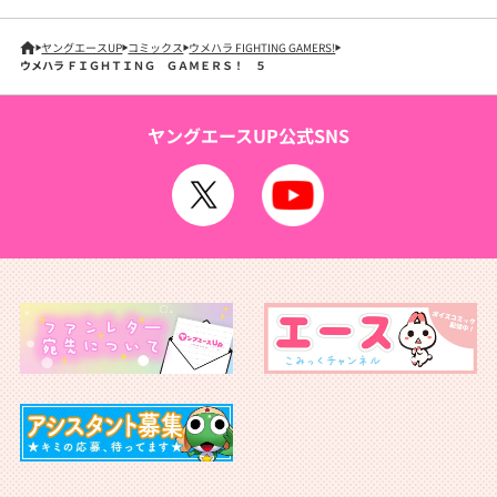
ヤングエースUP
コミックス
ウメハラ FIGHTING GAMERS!
ウメハラ ＦＩＧＨＴＩＮＧ ＧＡＭＥＲＳ！ ５
ヤングエースUP公式SNS