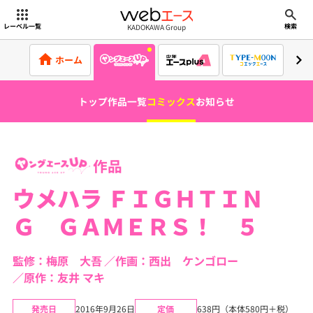
webエース
KADOKAWA Group
レーベル一覧
検索
ホーム
トップ
作品一覧
コミックス
お知らせ
作品
ウメハラ ＦＩＧＨＴＩＮ
Ｇ ＧＡＭＥＲＳ！ ５
監修：梅原 大吾
作画：西出 ケンゴロー
原作：友井 マキ
発売日
2016年9月26日
定価
638円（本体580円＋税）