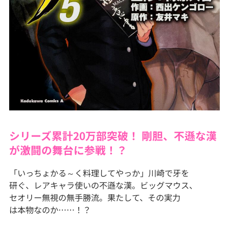
シリーズ累計20万部突破！ 剛胆、不遜な漢
が激闘の舞台に参戦！？
「いっちょかる～く料理してやっか」川崎で牙を
研ぐ、レアキャラ使いの不遜な漢。ビッグマウス、
セオリー無視の無手勝流。果たして、その実力
は本物なのか……！？