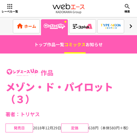
webエース
KADOKAWA Group
レーベル一覧
検索
ホーム
トップ
作品一覧
コミックス
お知らせ
作品
メゾン・ド・パイロット
（３）
著者：トリヤス
発売日
2018年12月29日
定価
638円（本体580円＋税）