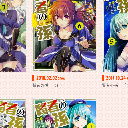
2018.02.02
2017.10.24
発売
賢者の孫 （６）
賢者の孫 （