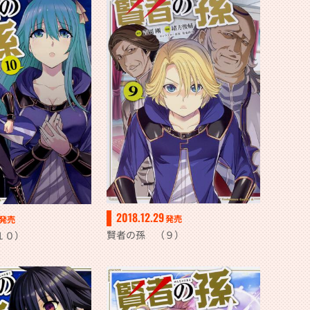
2018.12.29
発売
発売
賢者の孫 （９）
１０）