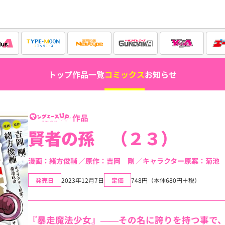
トップ
作品一覧
コミックス
お知らせ
作品
賢者の孫 （２３）
漫画：緒方俊輔
原作：吉岡 剛
キャラクター原案：菊池
発売日
2023年12月7日
定価
748円（本体680円＋税）
『暴走魔法少女』――その名に誇りを持つ事で