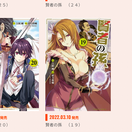
２５）
賢者の孫 （２４）
2022.03.10
発売
発売
２０）
賢者の孫 （１９）