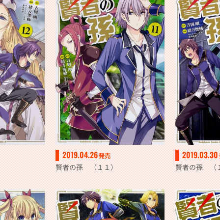
2019.04.26
2019.03.30
発売
賢者の孫 （１１）
賢者の孫 （