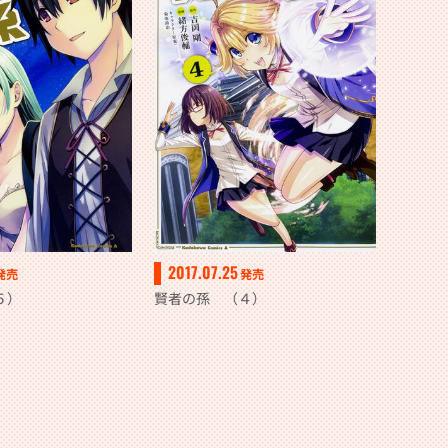
2017.07.25
発売
発売
５）
賢者の孫 （４）