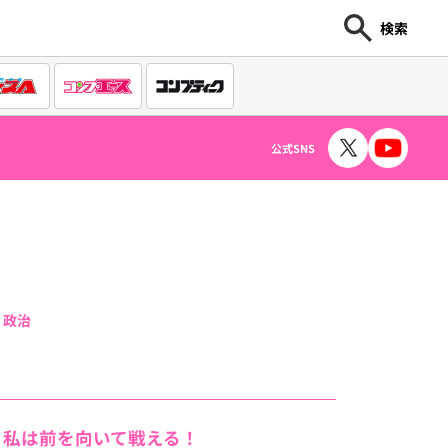
検索
公式SNS
 政治
、私は前を向いて戦える！