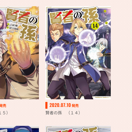
2020.07.10
発売
発売
１５）
賢者の孫 （１４）