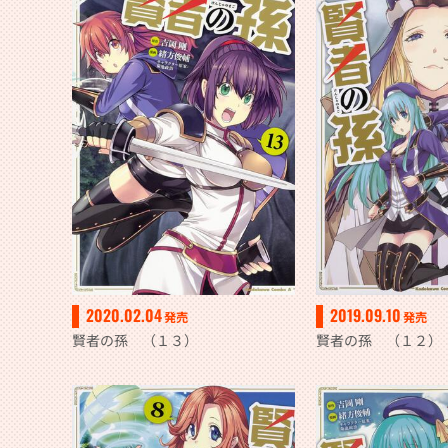
2020.02.04
2019.09.10
発売
発売
賢者の孫 （１３）
賢者の孫 （１２）