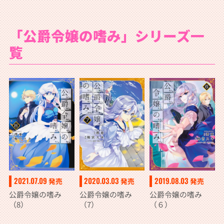
「公爵令嬢の嗜み」シリーズ一
覧
2021.07.09
2020.03.03
2019.08.03
発売
発売
発売
公爵令嬢の嗜み
公爵令嬢の嗜み
公爵令嬢の嗜み
（8）
（7）
（６）