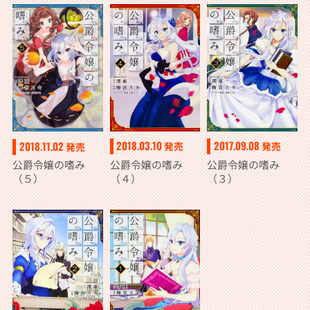
2018.03.10
2017.09.08
2018.11.02
発売
発売
発売
公爵令嬢の嗜み
公爵令嬢の嗜み
公爵令嬢の嗜み
（４）
（３）
（５）