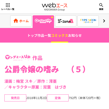
webエース
KADOKAWA Group
レーベル一覧
検索
ホーム
トップ
作品一覧
コミックス
お知らせ
作品
公爵令嬢の嗜み （５）
漫画：梅宮 スキ
原作：澪亜
キャラクター原案：双葉 はづき
発売日
2018年11月2日
定価
792円（本体720円＋税）