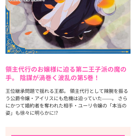
領主代行のお嬢様に迫る第二王子派の魔の
手。 陰謀が渦巻く波乱の第5巻！
王位継承問題で揺れる王都。 領主代行として辣腕を振る
う公爵令嬢・アイリスにも危機は迫っていた――。 さら
にかつて婚約者を奪われた相手・ユーリ令嬢の「本当の
姿」も徐々に明らかに!?