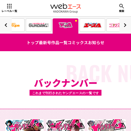
webエース
KADOKAWA Group
レーベル一覧
検索
トップ
最新号
作品一覧
コミックス
お知らせ
BACK 
バックナンバー
これまで刊行されたヤングエースの一覧です