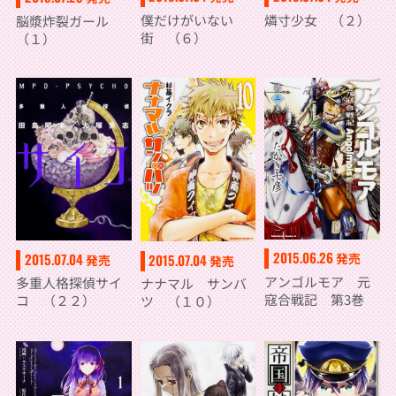
僕だけがいない
燐寸少女 （２）
脳漿炸裂ガール
街 （６）
（１）
2015.06.26
2015.07.04
発売
2015.07.04
発売
発売
アンゴルモア 元
多重人格探偵サイ
ナナマル サンバ
寇合戦記 第3巻
コ （２２）
ツ （１０）