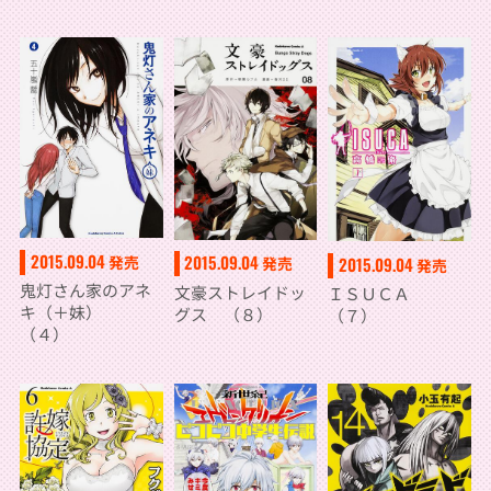
2015.09.04
2015.09.04
発売
2015.09.04
発売
発売
鬼灯さん家のアネ
文豪ストレイドッ
ＩＳＵＣＡ
キ（＋妹）
グス （８）
（７）
（４）