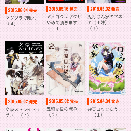
2015.05.16
2015.05.02
発売
発売
2015.06.04
発売
ヤメゴク～ヤクザ
鬼灯さん家のアネ
マグダラで眠れ
やめて頂きます
キ（＋妹）
（４）
～ １
（３）
2015.05.02
2015.04.04
2015.05.02
発売
発売
発売
五時間目の戦争
弁天ロックゆう。
文豪ストレイドッ
（２）
（１）
グス （７）