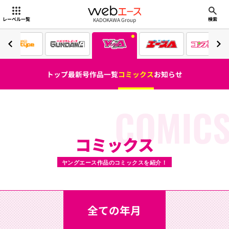
webエース
KADOKAWA Group
レーベル一覧
検索
トップ
最新号
作品一覧
コミックス
お知らせ
COMIC
コミックス
ヤングエース作品のコミックスを紹介！
全ての年月