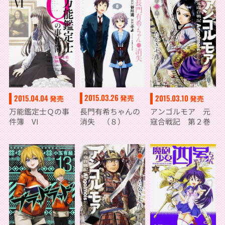
2015.03.26
2015.04.04
2015.03.10
発売
発売
発売
長門有希ちゃんの
万能鑑定士Ｑの事
アンゴルモア 元
消失 （８）
件簿 VI
寇合戦記 第２巻