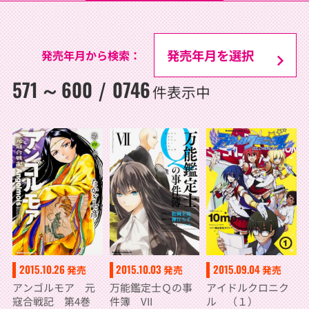
発売年月から検索：
571
600
0746
～
/
件表示中
2015.10.26
2015.10.03
2015.09.04
発売
発売
発売
アンゴルモア 元
万能鑑定士Ｑの事
アイドルクロニク
寇合戦記 第4巻
件簿 VII
ル （１）