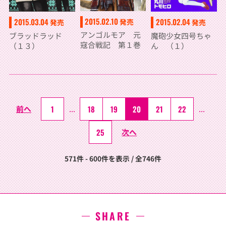
2015.02.10
2015.03.04
2015.02.04
発売
発売
発売
アンゴルモア 元
ブラッドラッド
魔砲少女四号ちゃ
寇合戦記 第１巻
（１３）
ん （１）
前へ
1
...
18
19
20
21
22
...
25
次へ
571件 - 600件を表示 / 全746件
SHARE