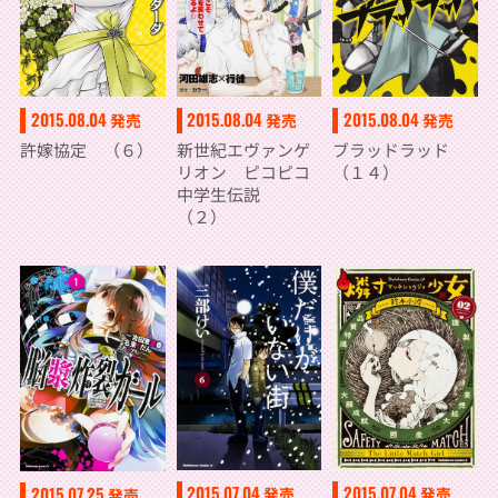
2015.08.04
2015.08.04
2015.08.04
発売
発売
発売
許嫁協定 （６）
新世紀エヴァンゲ
ブラッドラッド
リオン ピコピコ
（１４）
中学生伝説
（２）
2015.07.04
2015.07.04
2015.07.25
発売
発売
発売