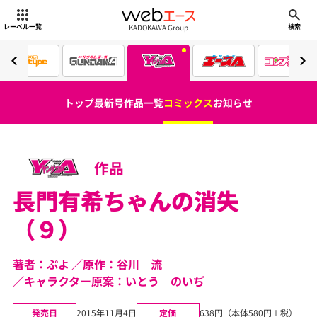
webエース
KADOKAWA Group
レーベル一覧
検索
トップ
最新号
作品一覧
コミックス
お知らせ
作品
長門有希ちゃんの消失
（９）
著者：ぷよ
原作：谷川 流
キャラクター原案：いとう のいぢ
発売日
2015年11月4日
定価
638円（本体580円＋税）