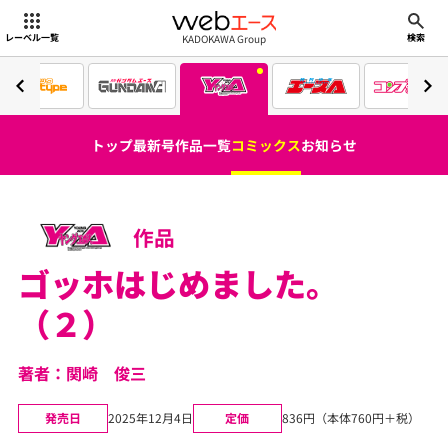
webエース
KADOKAWA Group
レーベル一覧
検索
トップ
最新号
作品一覧
コミックス
お知らせ
作品
ゴッホはじめました。
（２）
著者：関崎 俊三
発売日
2025年12月4日
定価
836円（本体760円＋税）