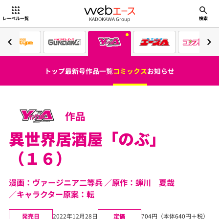
webエース
KADOKAWA Group
レーベル一覧
検索
トップ
最新号
作品一覧
コミックス
お知らせ
作品
異世界居酒屋「のぶ」
（１６）
漫画：ヴァージニア二等兵
原作：蝉川 夏哉
キャラクター原案：転
発売日
2022年12月28日
定価
704円（本体640円＋税）