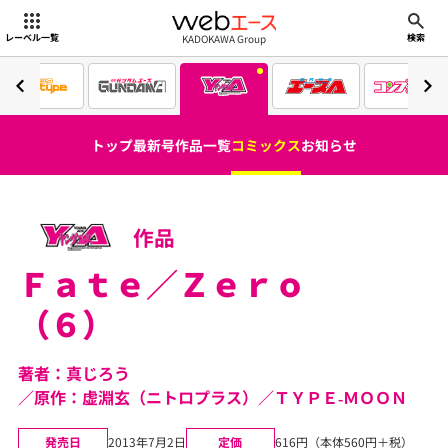
webエース
KADOKAWA Group
レーベル一覧
検索
トップ
最新号
作品一覧
コミックス
お知らせ
作品
Ｆａｔｅ／Ｚｅｒｏ
（６）
著者：真じろう
原作：虚淵玄（ニトロプラス）／ＴＹＰＥ‐ＭＯＯＮ
発売日
2013年7月2日
定価
616円（本体560円＋税）