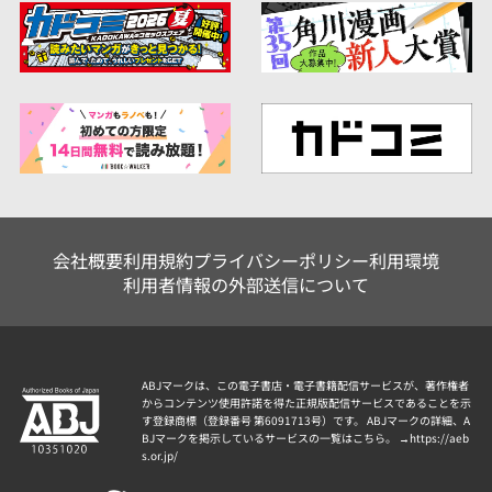
会社概要
利用規約
プライバシーポリシー
利用環境
利用者情報の外部送信について
ABJマークは、この電子書店・電子書籍配信サービスが、著作権者
からコンテンツ使用許諾を得た正規版配信サービスであることを示
す登録商標（登録番号 第6091713号）です。 ABJマークの詳細、A
BJマークを掲示しているサービスの一覧はこちら。 →
https://aeb
s.or.jp/