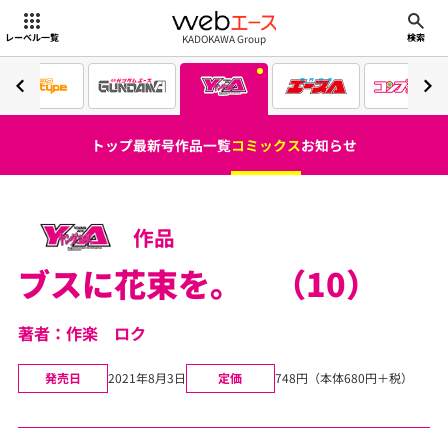
webエース
KADOKAWA Group
レーベル一覧
検索
トップ
最新号
作品一覧
コミックス
お知らせ
作品
ブスに花束を。 （10）
著者：作楽 ロク
発売日
2021年8月3日
定価
748円（本体680円＋税）