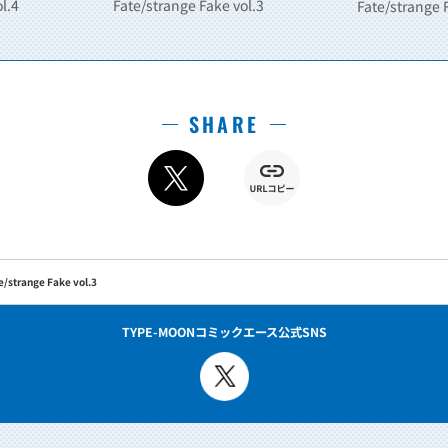
l.4
Fate/strange Fake vol.3
Fate/strange 
SHARE
e/strange Fake vol.3
TYPE-MOONコミックエース公式SNS