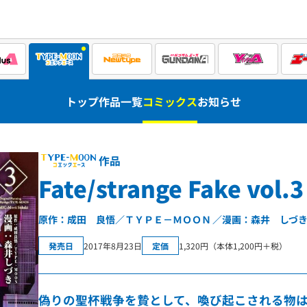
トップ
作品一覧
コミックス
お知らせ
作品
Fate/strange Fake vol.3
原作：成田 良悟／ＴＹＰＥ－ＭＯＯＮ
漫画：森井 しづ
発売日
2017年8月23日
定価
1,320円（本体1,200円＋税）
偽りの聖杯戦争を贄として、喚び起こされる物