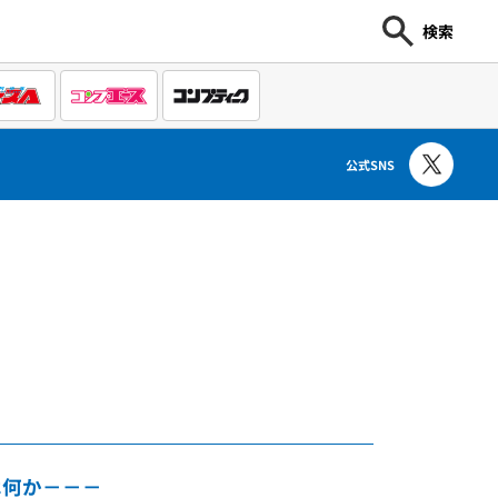
検索
公式SNS
き
は何か－－－