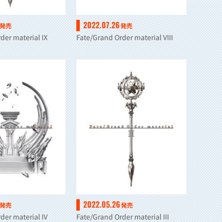
2022.07.26
発売
発売
der material IX
Fate/Grand Order material VIII
2022.05.26
発売
発売
der material IV
Fate/Grand Order material III