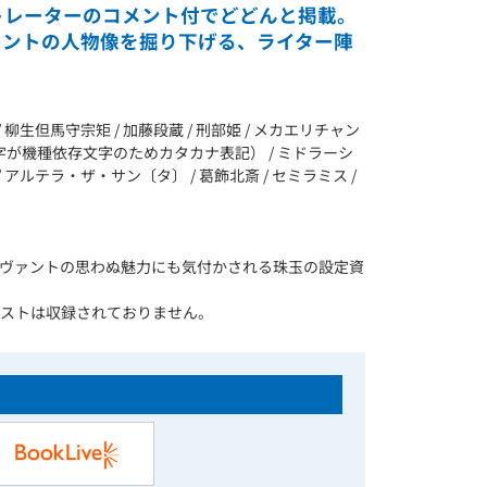
トレーターのコメント付でどどんと掲載。
ァントの人物像を掘り下げる、ライター陣
柳生但馬守宗矩 / 加藤段蔵 / 刑部姫 / メカエリチャン
（漢字が機種依存文字のためカタカナ表記） / ミドラーシ
 アルテラ・ザ・サン〔タ〕 / 葛飾北斎 / セミラミス /
ヴァントの思わぬ魅力にも気付かされる珠玉の設定資
ストは収録されておりません。