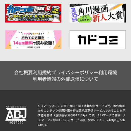
会社概要
利用規約
プライバシーポリシー
利用環境
利用者情報の外部送信について
ABJマークは、この電子書店・電子書籍配信サービスが、著作権者
からコンテンツ使用許諾を得た正規版配信サービスであることを示
す登録商標（登録番号 第6091713号）です。 ABJマークの詳細、A
BJマークを掲示しているサービスの一覧はこちら。 →
https://aeb
s.or.jp/