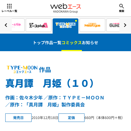
webエース
KADOKAWA Group
レーベル一覧
検索
トップ
作品一覧
コミックス
お知らせ
作品
真月譚 月姫（１０）
作画：佐々木少年
原作：ＴＹＰＥ－ＭＯＯＮ
原作：「真月譚 月姫」製作委員会
発売日
2010年12月18日
定価
660円（本体600円＋税）