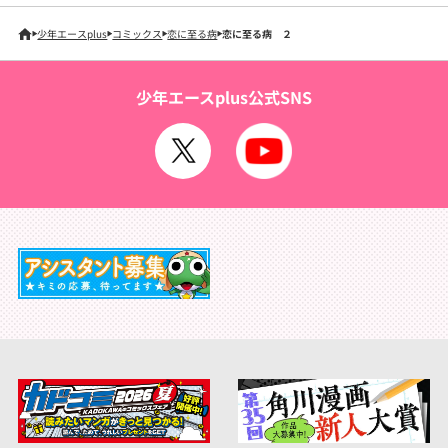
少年エースplus
コミックス
恋に至る病
恋に至る病 ２
少年エースplus公式SNS