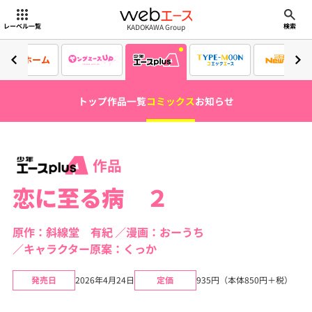
webエース
KADOKAWA Group
レーベル一覧
検索
ホーム
トップ
作品一覧
コミックス
お知らせ
作品
恋に至る病 ２
原作：斜線堂 有紀
漫画：おーうち
キャラクター原案：くっか
発売日
2026年4月24日
定価
935円（本体850円＋税）