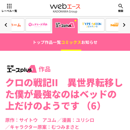
webエース
KADOKAWA Group
レーベル一覧
検索
ホーム
トップ
作品一覧
コミックス
お知らせ
作品
クロの戦記II 異世界転移し
た僕が最強なのはベッドの
上だけのようです （6）
原作：サイトウ アユム
漫画：ユリシロ
キャラクター原案：むつみまさと