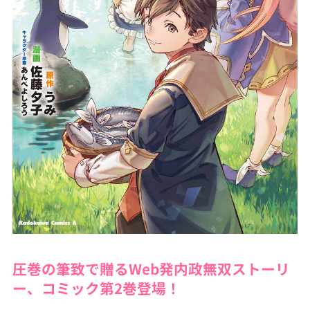
圧巻の筆致で贈るWeb発内政無双ストーリ
ー、コミック第2巻登場！