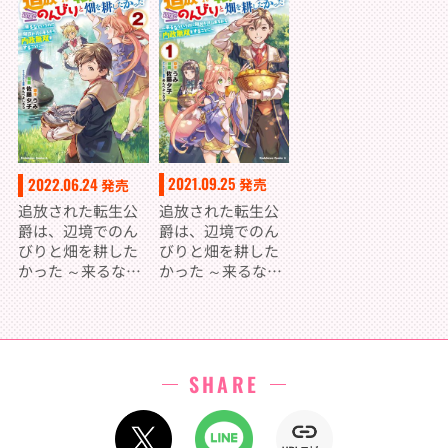
（5）
（4）
（3）
2021.09.25
2022.06.24
発売
発売
追放された転生公
追放された転生公
爵は、辺境でのん
爵は、辺境でのん
びりと畑を耕した
びりと畑を耕した
かった ～来るなと
かった ～来るなと
いうのに領民が沢
いうのに領民が沢
山来るから内政無
山来るから内政無
双をすることに～
双をすることに～
（１）
（２）
SHARE