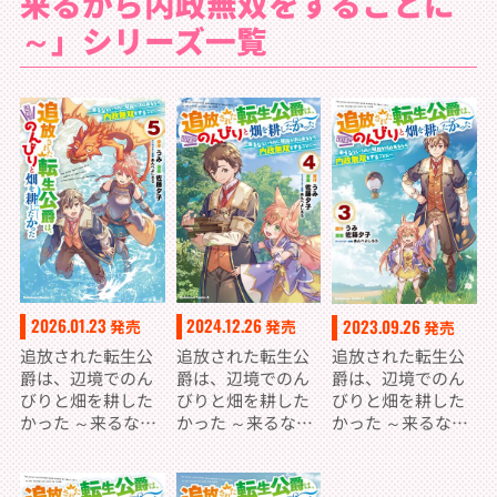
来るから内政無双をすることに
～」シリーズ一覧
2026.01.23
2024.12.26
2023.09.26
発売
発売
発売
追放された転生公
追放された転生公
追放された転生公
爵は、辺境でのん
爵は、辺境でのん
爵は、辺境でのん
びりと畑を耕した
びりと畑を耕した
びりと畑を耕した
かった ～来るなと
かった ～来るなと
かった ～来るなと
いうのに領民が沢
いうのに領民が沢
いうのに領民が沢
山来るから内政無
山来るから内政無
山来るから内政無
双をすることに～
双をすることに～
双をすることに～