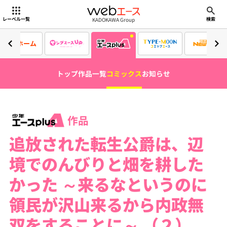
webエース
KADOKAWA Group
レーベル一覧
検索
ホーム
トップ
作品一覧
コミックス
お知らせ
作品
追放された転生公爵は、辺
境でのんびりと畑を耕した
かった ～来るなというのに
領民が沢山来るから内政無
双をすることに～ （２）