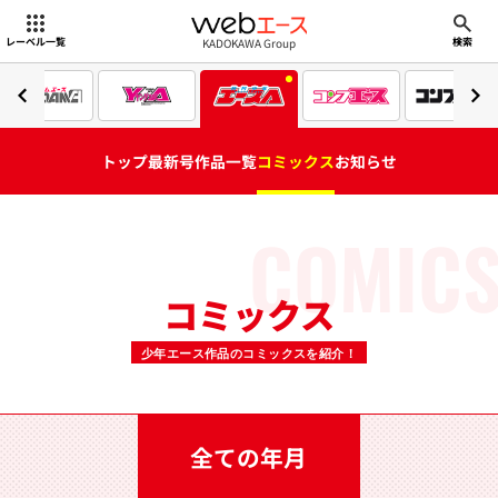
webエース
KADOKAWA Group
レーベル一覧
検索
トップ
最新号
作品一覧
コミックス
お知らせ
COMIC
コミックス
少年エース作品のコミックスを紹介！
全ての年月