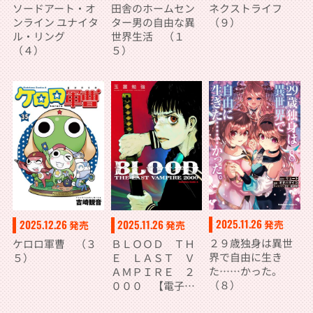
ソードアート・オ
田舎のホームセン
ネクストライフ
ンライン ユナイタ
ター男の自由な異
（９）
ル・リング
世界生活 （１
（４）
５）
2025.11.26
2025.12.26
2025.11.26
発売
発売
発売
２９歳独身は異世
ケロロ軍曹 （３
ＢＬＯＯＤ ＴＨ
界で自由に生き
５）
Ｅ ＬＡＳＴ Ｖ
た……かった。
ＡＭＰＩＲＥ ２
（８）
０００ 【電子
版】