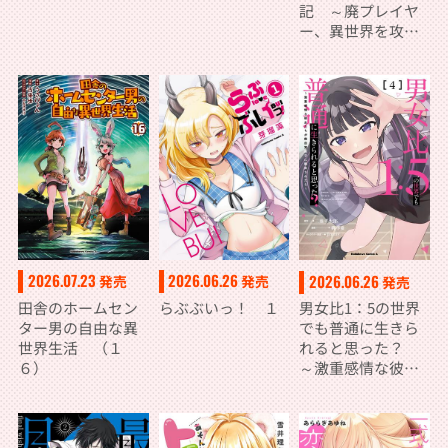
記 ～廃プレイヤ
ー、異世界を攻略
中！～ （１４）
2026.07.23
2026.06.26
2026.06.26
発売
発売
発売
田舎のホームセン
らぶぶいっ！ １
男女比1：5の世界
ター男の自由な異
でも普通に生きら
世界生活 （１
れると思った？
６）
～激重感情な彼女
たちが無自覚男子
に翻弄されたら～
４