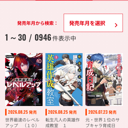
発売年月から検索：
1
30
0946
～
/
件表示中
2026.08.25
2026.07.23
2026.08.25
発売
発売
発売
世界最速のレベル
元・世界１位のサ
転生凡人の英雄作
アップ （１０）
ブキャラ育成日
成教室 １