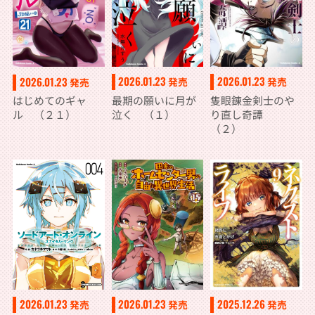
2026.01.23
2026.01.23
2026.01.23
発売
発売
発売
最期の願いに月が
隻眼錬金剣士のや
はじめてのギャ
泣く （１）
り直し奇譚
ル （２１）
（２）
2026.01.23
2026.01.23
2025.12.26
発売
発売
発売