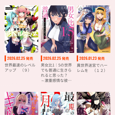
2026.02.25
2026.02.25
2026.01.23
発売
発売
発売
世界最速のレベル
男女比1：5の世界
異世界迷宮でハー
アップ （９）
でも普通に生きら
レムを （１２）
れると思った？
～激重感情な彼女
たちが無自覚男子
に翻弄されたら～
３