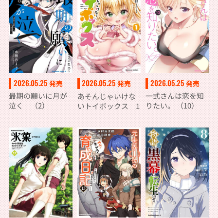
2026.05.25
2026.05.25
2026.05.25
発売
発売
発売
最期の願いに月が
一式さんは恋を知
あそんじゃいけな
泣く （2）
りたい。 （10）
いトイボックス 1