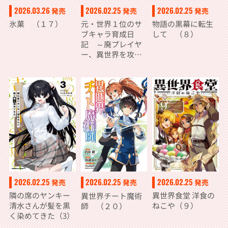
2026.03.26
2026.02.25
2026.02.25
発売
発売
発売
氷菓 （１７）
元・世界１位のサ
物語の黒幕に転生
ブキャラ育成日
して （８）
記 ～廃プレイヤ
ー、異世界を攻略
中！～ （１３）
2026.02.25
2026.02.25
2026.02.25
発売
発売
発売
隣の席のヤンキー
異世界食堂 洋食の
異世界チート魔術
清水さんが髪を黒
ねこや（９）
師 （２０）
く染めてきた（3）